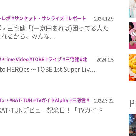
トレポ
サンセット・サンライズ
レポート
2024.12.9
お
山本浩司
映画
菅田将暉
＞三宅健「(一京円あれば)困ってる人た
られるから、みんな…
Prime Video
TOBE
ライブ
三宅健
北
2024.1.5
滝沢秀明
to HEROes 〜TOBE 1st Super Liv…
P
Tors
KAT-TUN
TVガイドAlpha
三宅健
2022.3.22
アキ
北山宏光
山田涼介
松島聡
松村北
はKAT-TUNデビュー記念日！「TVガイド