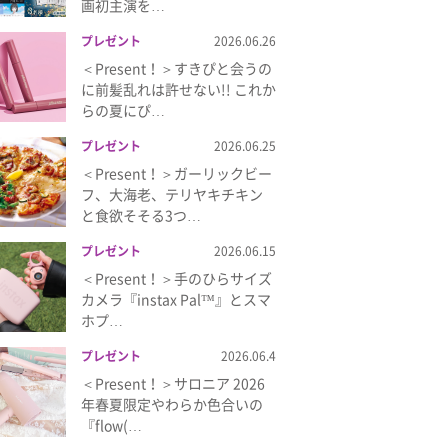
画初主演を…
プレゼント
2026.06.26
＜Present！＞すきぴと会うの
に前髪乱れは許せない!! これか
らの夏にぴ…
プレゼント
2026.06.25
＜Present！＞ガーリックビー
フ、大海老、テリヤキチキン
と食欲そそる3つ…
プレゼント
2026.06.15
＜Present！＞手のひらサイズ
カメラ『instax Pal™』とスマ
ホプ…
プレゼント
2026.06.4
＜Present！＞サロニア 2026
年春夏限定やわらか色合いの
『flow(…