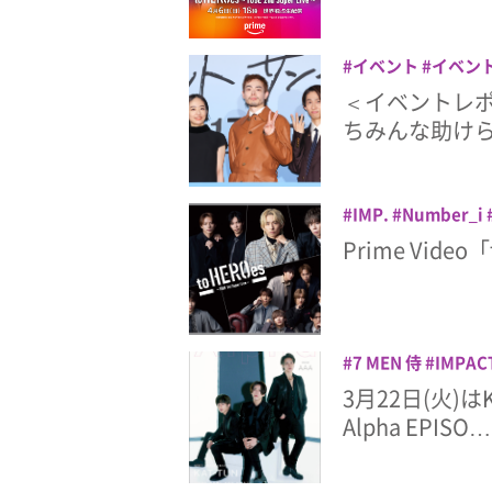
イベント
イベン
三宅健
好井まさ
＜イベントレポ
ちみんな助け
IMP.
Number_i
山宏光
大東立樹
Prime Video「
7 MEN 侍
IMPAC
中島健人
加藤シゲ
3月22日(火)
斗
正門良規
雑誌
Alpha EPISO…