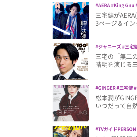
AERA
King Gnu
三宅健がAER
3ページ＆イン
ジャニーズ
三宅
三宅の「無二
晴明を演じる
GINGER
三宅健
松本潤がGIN
いつだって自
TVガイドPERSON