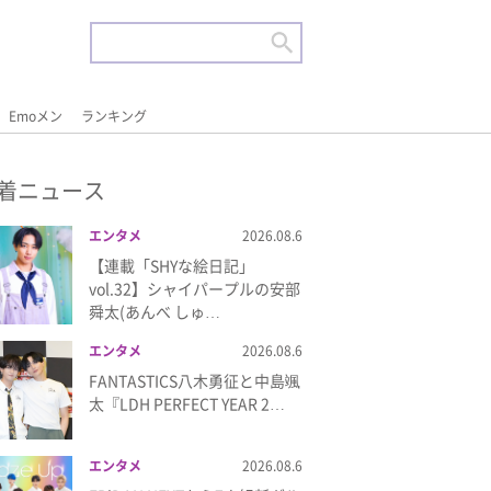
Emoメン
ランキング
着ニュース
エンタメ
2026.08.6
【連載「SHYな絵日記」
vol.32】シャイパープルの安部
舜太(あんべ しゅ…
エンタメ
2026.08.6
FANTASTICS八木勇征と中島颯
太『LDH PERFECT YEAR 2…
エンタメ
2026.08.6