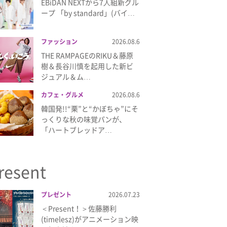
EBiDAN NEXTから7⼈組新グル
ープ 「by standard」(バイ…
ファッション
2026.08.6
THE RAMPAGEのRIKU＆藤原
樹＆長谷川慎を起用した新ビ
ジュアル＆ム…
カフェ・グルメ
2026.08.6
韓国発!!“栗”と“かぼちゃ”にそ
っくりな秋の味覚パンが、
「ハートブレッドア…
resent
プレゼント
2026.07.23
＜Present！＞佐藤勝利
(timelesz)がアニメーション映