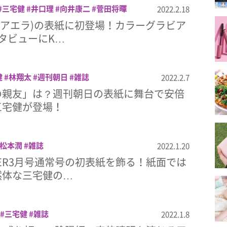
三宅健
井口理
向井康二
菅田将暉
2022.2.18
A(アエラ)の表紙に初登場！カラーグラビア
タビューにK…
健
林翔太
週刊朝日
雑誌
2022.2.7
の親友」は？週刊朝日の表紙に舞台で安倍
三宅健が登場！
松本潤
雑誌
2022.1.20
GER3月号通常号の初表紙を飾る！紙面では
然体な三宅健の…
三宅健
雑誌
2022.1.8