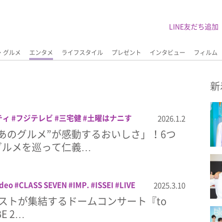
LINE友だち追加
・グルメ
エンタメ
ライフスタイル
プレゼント
インタビュー
フィルム
新
ティ
フジテレビ
三宅健
土曜はナニす
2026.1.2
あのグルメ”が感動するおいしさ」！6つ
グルメを巡って仁義…
ideo
CLASS SEVEN
IMP.
ISSEI
LIVE
2025.3.10
 Video
to HEROes
TOBE
コンサート
ィストが集結するドームコンサート『to
山宏光
音楽
BE 2…