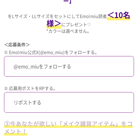
ー】
＜10名
をLサイズ・LLサイズをセットにしてEmo!miu読者
様＞
にプレゼント♡
*カラーは選べません。
＜応募条件＞
① Emo!miu公式X(@emo_miu)をフォローする。
@emo_miuをフォローする
② 応募用ポストをRPする。
リポストする
③今あなたが欲しい「メイク雑貨アイテム」をコ
メント！