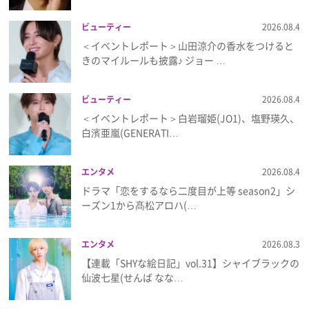
ビューティー
2026.08.4
＜イベントレポート＞山田涼介の香水をつけると
きのマイルールも披露♪ ジョー …
ビューティー
2026.08.4
＜イベントレポート＞白岩瑠姫(JO1)、塩野瑛久、
白濱亜嵐(GENERATI…
エンタメ
2026.08.4
ドラマ「恋をするなら二度目が上等 season2」シ
ーズン1から髙松アロハ(…
エンタメ
2026.08.3
【連載「SHYな絵日記」vol.31】シャイブラックの
仙波七星(せんば なな…