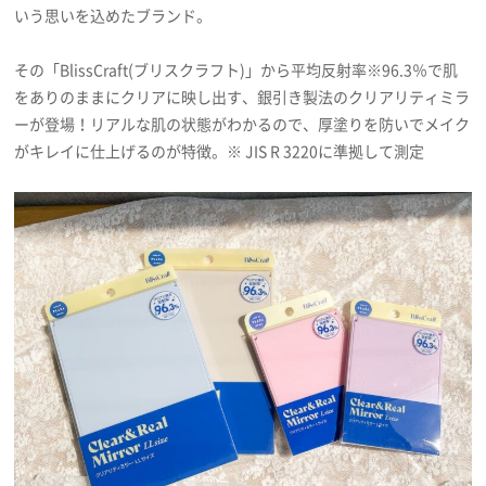
いう思いを込めたブランド。
プライバシーポリシー
利用規約
その「BlissCraft(ブリスクラフト)」から平均反射率※96.3％で肌
をありのままにクリアに映し出す、銀引き製法のクリアリティミラ
お問い合わせ
ーが登場！リアルな肌の状態がわかるので、厚塗りを防いでメイク
がキレイに仕上げるのが特徴。※ JIS R 3220に準拠して測定