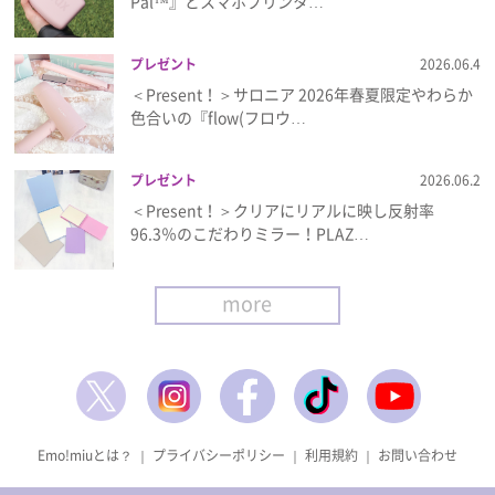
Pal™』とスマホプリンタ…
プレゼント
2026.06.4
＜Present！＞サロニア 2026年春夏限定やわらか
色合いの『flow(フロウ…
プレゼント
2026.06.2
＜Present！＞クリアにリアルに映し反射率
96.3％のこだわりミラー！PLAZ…
more
Emo!miuとは？
｜
プライバシーポリシー
｜
利用規約
｜
お問い合わせ