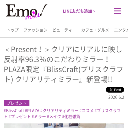
LINE友だち追加 >
トップ
ファッション
ビューティー
カフェ・グルメ
エンタ
トップ
＜Present！＞クリアにリアルに映し
反射率96.3％のこだわりミラー！
ファッション
PLAZA限定『BlissCraft(ブリスクラフ
ビューティー
ト) クリアリティミラー』新登場!!
カフェ・グルメ
2026.6.2
プレゼント
エンタメ
BlissCraft
PLAZA
クリアリティミラー
コスメ
ブリスクラフ
ト
プレゼント
ミラー
メイク
化粧雑貨
ライフスタイル