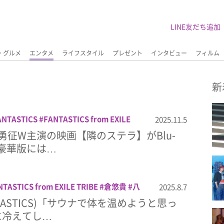
LINE友だち追加
・グルメ
エンタメ
ライフスタイル
プレゼント
インタビュー
フィルム
新
ANTASTICS
FANTASTICS from EXILE
2025.11.5
木勇征
映画
西垣匠
隣のステラ
勇征W主演の映画【隣のステラ】がBlu-
！豪華版には…
NTASTICS from EXILE TRIBE
倉悠貴
八
2025.8.7
匠
隣のステラ
TASTICS)「サウナで体を温めようと思っ
に冷えてし…