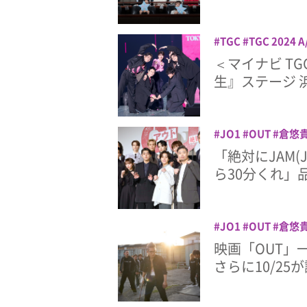
TGC
TGC 2024 A
生
山下美月
映画
＜マイナビ TG
西垣匠
赤楚衛二
生』ステージ 
JO1
OUT
倉悠
醐虎汰朗
「絶対にJAM
ら30分くれ」
JO1
OUT
倉悠
醐虎汰朗
⾦城碧海
映画「OUT」
さらに10/25