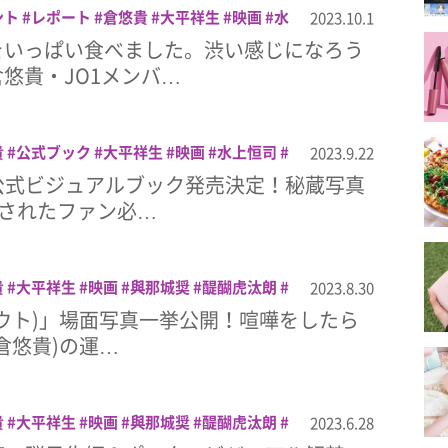
ント
レポート
倉悠貴
大平祥生
映画
水
2023.10.1
醍醐虎汰朗
⾦城碧海
をいっぱい食べました。渋い感じになろう
悠貴・JO1メンバ…
貴
公式ブック
大平祥生
映画
水上恒司
2023.9.22
朗
⾦城碧海
公式ビジュアルブック発売決定！秘蔵写真
録されたファン必…
貴
大平祥生
映画
與那城奨
醍醐虎汰朗
2023.8.30
アウト)」場面写真一挙公開！喧嘩をしたら
倉悠貴)の運…
貴
大平祥生
映画
與那城奨
醍醐虎汰朗
2023.6.28