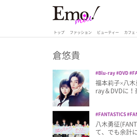
トップ
ファッション
ビューティー
カフェ
倉悠貴
Blu-ray
DVD
F
TRIBE
倉悠貴
八
福本莉子×八木
ray＆DVDに
FANTASTICS
FA
木勇征
映画
西垣
八木勇征(FAN
て、でも余計