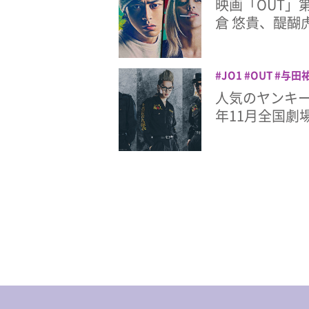
映画「OUT」
倉 悠貴、醍醐
JO1
OUT
与田
醐虎汰朗
⾦城碧海
人気のヤンキー
年11月全国劇場