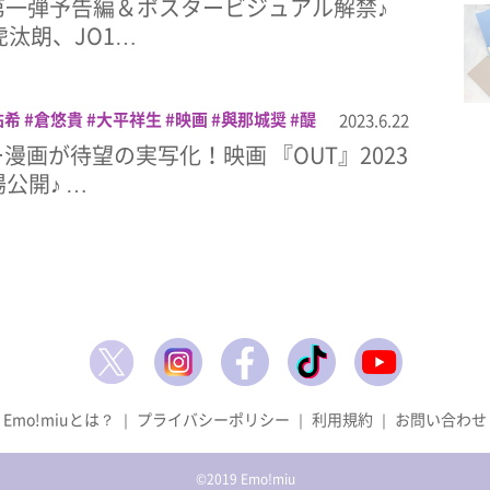
第一弾予告編＆ポスタービジュアル解禁♪
虎汰朗、JO1…
祐希
倉悠貴
大平祥生
映画
與那城奨
醍
2023.6.22
漫画が待望の実写化！映画 『OUT』2023
公開♪ …
Emo!miuとは？
｜
プライバシーポリシー
｜
利用規約
｜
お問い合わせ
©2019 Emo!miu