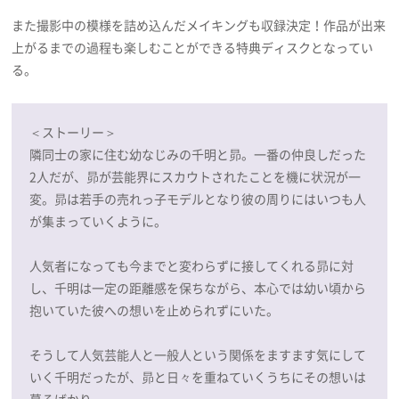
また撮影中の模様を詰め込んだメイキングも収録決定！作品が出来
上がるまでの過程も楽しむことができる特典ディスクとなってい
る。
＜ストーリー＞
隣同士の家に住む幼なじみの千明と昴。一番の仲良しだった
2人だが、昴が芸能界にスカウトされたことを機に状況が一
変。昴は若手の売れっ子モデルとなり彼の周りにはいつも人
が集まっていくように。
人気者になっても今までと変わらずに接してくれる昴に対
し、千明は一定の距離感を保ちながら、本心では幼い頃から
抱いていた彼への想いを止められずにいた。
そうして人気芸能人と一般人という関係をますます気にして
いく千明だったが、昴と日々を重ねていくうちにその想いは