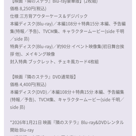
【映画『隣のステラ』Blu-ray豪華版】(2枚組)
価格:8,250円(税込)
仕様:三方背アウターケース＆デジパック
本編ディスク(Blu-ray)／本編108分＋特典15分:本編、予告編
集(特報／予告)、TVCM集、キャラクタームービー(side 千明
／side 昴)
特典ディスク(Blu-ray)／約90分:イベント映像集(初日舞台挨
拶 他)、メイキング映像
封入特典:ブックレット、チェキ風カード4枚組
【映画『隣のステラ』DVD通常版】
価格:4,400円(税込)
本編ディスク(DVD)／本編108分＋特典15分:本編、予告編集
(特報／予告)、TVCM集、キャラクタームービー(side 千明／
side 昴)
*2026年1月21日 映画『隣のステラ』Blu-ray&DVDレンタル
開始 Blu-ray