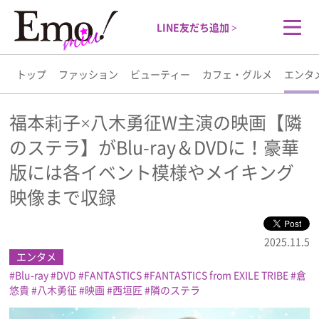
LINE友だち追加 >
トップ
ファッション
ビューティー
カフェ・グルメ
エンタ
トップ
福本莉子×八木勇征W主演の映画【隣
のステラ】がBlu-ray＆DVDに！豪華
ファッション
版には各イベント模様やメイキング
ビューティー
映像まで収録
カフェ・グルメ
2025.11.5
エンタメ
エンタメ
Blu-ray
DVD
FANTASTICS
FANTASTICS from EXILE TRIBE
倉
悠貴
八木勇征
映画
西垣匠
隣のステラ
ライフスタイル