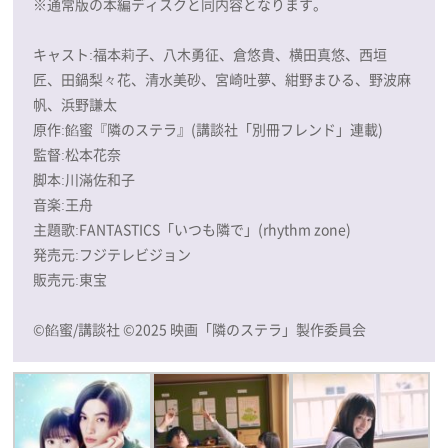
※通常版の本編ディスクと同内容となります。
キャスト:福本莉子、八木勇征、倉悠貴、横田真悠、西垣
匠、田鍋梨々花、清水美砂、宮崎吐夢、紺野まひる、野波麻
帆、浜野謙太
原作:餡蜜『隣のステラ』(講談社「別冊フレンド」連載)
監督:松本花奈
脚本:川滿佐和子
音楽:王舟
主題歌:FANTASTICS「いつも隣で」(rhythm zone)
発売元:フジテレビジョン
販売元:東宝
©餡蜜/講談社 ©2025 映画「隣のステラ」製作委員会