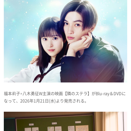
プレゼント
インタビュー
フィルム
Emoメン
ランキング
福本莉子×八木勇征W主演の映画【隣のステラ】がBlu-ray＆DVDに
なって、2026年1月21日(水)より発売される。
Emo!miuとは？
免責事項