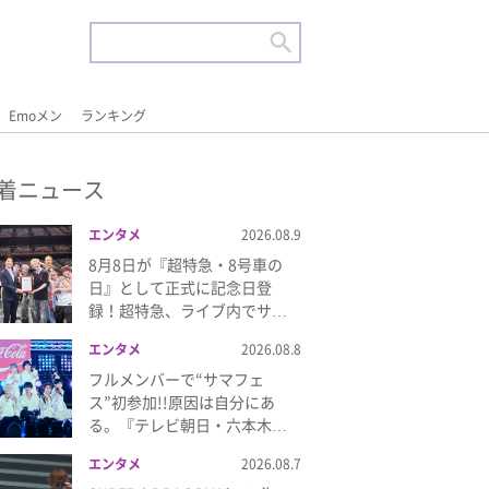
Emoメン
ランキング
着ニュース
エンタメ
2026.08.9
8月8日が『超特急・8号車の
日』として正式に記念日登
録！超特急、ライブ内でサ…
エンタメ
2026.08.8
フルメンバーで“サマフェ
ス”初参加!!原因は自分にあ
る。『テレビ朝日・六本木…
エンタメ
2026.08.7