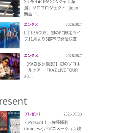
SUPER★DRAGONジャン海
渡、ソロプロジェクト “jjean”
新曲「…
エンタメ
2026.08.7
LIL LEAGUE、初のFC限定ライ
ブ11月より5都市で開催決定！
エンタメ
2026.08.7
【KAZ(数原龍友)】初のソロホ
ールツアー『KAZ LIVE TOUR
20…
resent
プレゼント
2026.07.23
＜Present！＞佐藤勝利
(timelesz)がアニメーション映