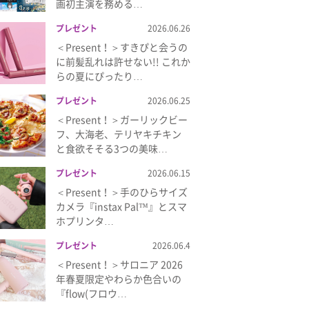
画初主演を務める…
プレゼント
2026.06.26
＜Present！＞すきぴと会うの
に前髪乱れは許せない!! これか
らの夏にぴったり…
プレゼント
2026.06.25
＜Present！＞ガーリックビー
フ、大海老、テリヤキチキン
と食欲そそる3つの美味…
プレゼント
2026.06.15
＜Present！＞手のひらサイズ
カメラ『instax Pal™』とスマ
ホプリンタ…
プレゼント
2026.06.4
＜Present！＞サロニア 2026
年春夏限定やわらか色合いの
『flow(フロウ…