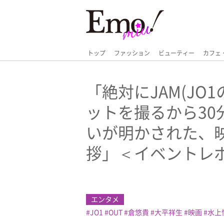
トップ
ファッション
ビューティー
カフェ
「絶対にJAM(JO
ットを撮るから30
いが明かされた、映
拶」＜イベントレ
エンタメ
JO1
OUT
倉悠貴
大平祥生
映画
水上