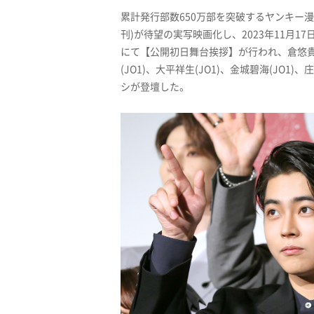
累計発行部数650万部を突破するヤンキー
刊)が待望の実写映画化し、2023年11月1
にて【公開初日舞台挨拶】が行われ、倉悠貴
(JO1)、大平祥生(JO1)、金城碧海(JO
シが登壇した。