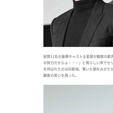
総勢11名の豪華キャスト＆監督が観客の歓
の努力だからよ・・・」と男らしい声でセ
を呼ばれたのは與那城。驚いた顔をみせた
観客の笑いを誘った。