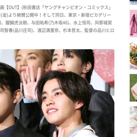
漫画【OUT】(秋田書店「ヤングチャンピオン・コミックス」
7日(金)より絶賛公開中！そして同日、東京・新宿ピカデリー
、醍醐虎汰朗、与田祐希(乃木坂46)、水上恒司、與那城奨
1)、庄司智春(品川庄司)、渡辺満里奈、杉本哲太、監督の品川ヒロ