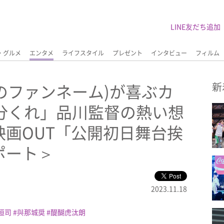
LINE友だち追加
・グルメ
エンタメ
ライフスタイル
プレゼント
インタビュー
フィルム
1のファンネーム)が喜ぶカ
新
分くれ」品川監督の熱い想
画OUT「公開初日舞台挨
ポート＞
2023.11.18
恒司
與那城奨
醍醐虎汰朗