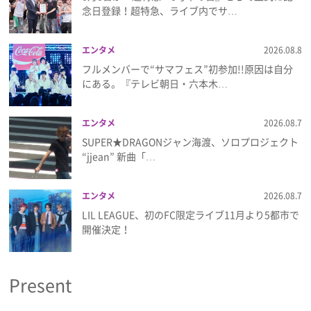
プライバシーポリシー
念日登録！超特急、ライブ内でサ…
利用規約
エンタメ
2026.08.8
フルメンバーで“サマフェス”初参加!!原因は自分
お問い合わせ
にある。『テレビ朝日・六本木…
エンタメ
2026.08.7
SUPER★DRAGONジャン海渡、ソロプロジェクト
“jjean” 新曲「…
エンタメ
2026.08.7
LIL LEAGUE、初のFC限定ライブ11月より5都市で
開催決定！
Present