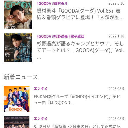
2022.5.16
GOODA
磯村勇斗
磯村勇斗「GOODA(グーダ) Vol.65」表
プレゼント
紙＆巻頭グラビアに登場！「人類が誰…
インタビュー
2022.1.18
GOODA
杉野遥亮
電子雑誌
杉野遥亮が語るキャンプとサウナ、そし
フィルム
てアートとは？「GOODA(グーダ)」Vol.
…
Emoメン
新着ニュース
ランキング
エンタメ
2026.08.9
EBiDAN新グループ「iiONDO(イイオンド)」デビ
ュー曲『はつ恋OND…
Emo!miuとは？
エンタメ
2026.08.9
免責事項
8月8日が『超特急・8号車の日』として正式に記