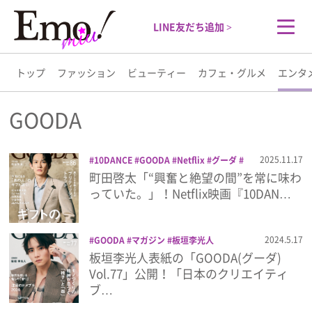
LINE友だち追加 >
トップ
ファッション
ビューティー
カフェ・グルメ
エンタ
トップ
GOODA
ファッション
2025.11.17
10DANCE
GOODA
Netflix
グーダ
グラスハート
ライフスタイルマガジン
町田啓太「“興奮と絶望の間”を常に味わ
ビューティー
町田啓太
っていた。」！Netflix映画『10DAN…
カフェ・グルメ
2024.5.17
GOODA
マガジン
板垣李光人
板垣李光人表紙の「GOODA(グーダ)
エンタメ
Vol.77」公開！「日本のクリエイティ
ブ…
ライフスタイル