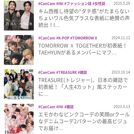
2025.5.29
CanCam
INI
ファッション誌
女性誌
木村柾哉
西洸人
雑誌
キム西推し待望の“ダチ感”がたまらない
プレゼント
ちょいワル色気プラスな表紙に絶賛の声
続出！I…
インタビュー
2024.11.12
CanCam
K-POP
TOMORROW X
TOGETHER
雑誌
TOMORROW Ｘ TOGETHERが初表紙！
フィルム
TAEHYUNがあるメンバーにマフ…
Emoメン
2023.10.14
CanCam
TREASURE
雑誌
TREASURE(トレジャー)、日本の雑誌で
ランキング
初表紙！「人生4カット」風ステッカー
に…
2023.5.13
CanCam
INI
雑誌
Emo!miuとは？
エモかわなピンクコーデの笑顔orクール
なデニムコーデ2パターンの最高ビジュ
免責事項
でお届け…