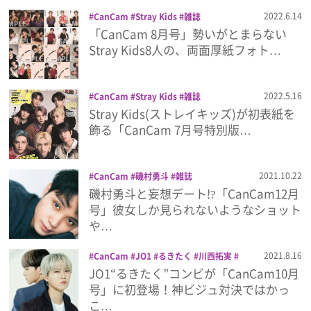
プライバシーポリシー
2022.6.14
CanCam
Stray Kids
雑誌
「CanCam 8月号」勢いがとまらない
利用規約
Stray Kids8人の、両面厚紙フォト…
お問い合わせ
2022.5.16
CanCam
Stray Kids
雑誌
​Stray Kids(ストレイキッズ)が初表紙を
飾る「CanCam 7月号特別版…
2021.10.22
CanCam
磯村勇斗
雑誌
磯村勇斗と妄想デート!?「CanCam12月
号」彼女しか見られないようなショット
や…
2021.8.16
CanCam
JO1
るきたく
川西拓実
白岩瑠姫
雑誌
JO1“るきたく”コンビが「CanCam10月
号」に初登場！神ビジュ対決ではかっ
こ…