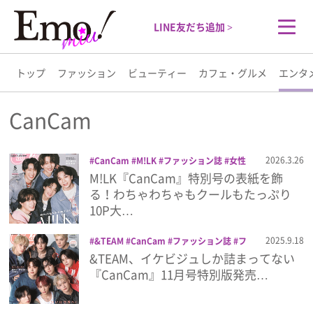
LINE友だち追加 >
トップ
ファッション
ビューティー
カフェ・グルメ
エンタ
トップ
CanCam
ファッション
2026.3.26
CanCam
M!LK
ファッション誌
女性
誌
雑誌
M!LK『CanCam』特別号の表紙を飾
ビューティー
る！わちゃわちゃもクールもたっぷり
10P大…
カフェ・グルメ
2025.9.18
&TEAM
CanCam
ファッション誌
フ
ォトムック
女性誌
小学館
雑誌
&TEAM、イケビジュしか詰まってない
エンタメ
『CanCam』11月号特別版発売…
ライフスタイル