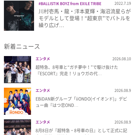
2022.7.19
BALLISTIK BOYZ from EXILE TRIBE
RAMPAGE from EXILE TRIBE
ライブ
BATTLE OF TOKYO
FANTASTICS
川村壱馬・龍・澤本夏輝・海沼流星らが
世界
佐藤大樹
剣
加納嘉将
堀夏喜
プレゼント
from EXILE TRIBE
Ground Y
THE
モデルとして登場！“超東京”でバトルを
奥⽥⼒也
山本彰吾
岩谷翔吾
⽇髙⻯太
RAMPAGE from EXILE TRIBE
コラボ
木村慧人
松井利樹
橘ケンチ
武知海
繰り広げ…
ヨウジヤマモト
川村壱馬
海沼流星
澤
インタビュー
青
浦川翔平
海沼流星
深堀未来
澤本
本夏輝
龍
夏輝
瀬口黎弥
砂田将宏
神谷健太
藤
原樹
陣
音楽
龍
新着ニュース
フィルム
エンタメ
2026.08.10
超特急、8号車と“ガチ夢中！”で駆け抜けた
Emoメン
『ESCORT』完走！リョウガの代…
ランキング
エンタメ
2026.08.9
EBiDAN新グループ「iiONDO(イイオンド)」デビ
ュー曲『はつ恋OND…
Emo!miuとは？
エンタメ
2026.08.9
免責事項
8月8日が『超特急・8号車の日』として正式に記