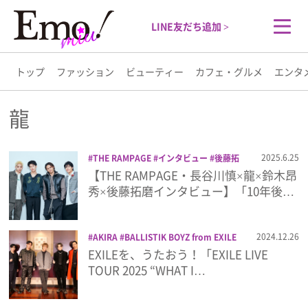
LINE友だち追加 >
トップ
ファッション
ビューティー
カフェ・グルメ
エンタ
トップ
龍
ファッション
2025.6.25
THE RAMPAGE
インタビュー
後藤拓
磨
本
鈴木昂秀
長谷川慎
龍
【THE RAMPAGE・長谷川慎×龍×鈴木昂
ビューティー
秀×後藤拓磨インタビュー】「10年後…
カフェ・グルメ
2024.12.26
AKIRA
BALLISTIK BOYZ from EXILE
TRIBE
EXILE
EXILE TRIBE
EXILEを、うたおう！「EXILE LIVE
エンタメ
FANTASTICS from EXILE TRIBE
TOUR 2025 “WHAT I…
JIMMY
LIVE
NESMITH
PSYCHIC
FEVER from EXILE TRIBE
SHOKICHI
ライフスタイル
TAKAHIRO
TETSUYA
THE