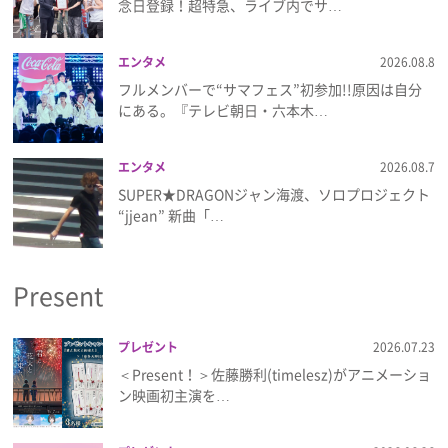
念日登録！超特急、ライブ内でサ…
プライバシーポリシー
利用規約
エンタメ
2026.08.8
フルメンバーで“サマフェス”初参加!!原因は自分
お問い合わせ
にある。『テレビ朝日・六本木…
エンタメ
2026.08.7
SUPER★DRAGONジャン海渡、ソロプロジェクト
“jjean” 新曲「…
Present
プレゼント
2026.07.23
＜Present！＞佐藤勝利(timelesz)がアニメーショ
ン映画初主演を…