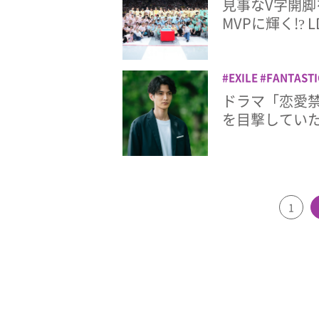
見事なV字開脚を
TRIBE
LDH
LIL 
MVPに輝く!? 
BANGERZ from EXI
TRIBE
三代目J SOU
EXILE
FANTASTI
ビ
ドラマ
プラチ
ドラマ「恋愛
渡邊圭祐
を目撃してい
1