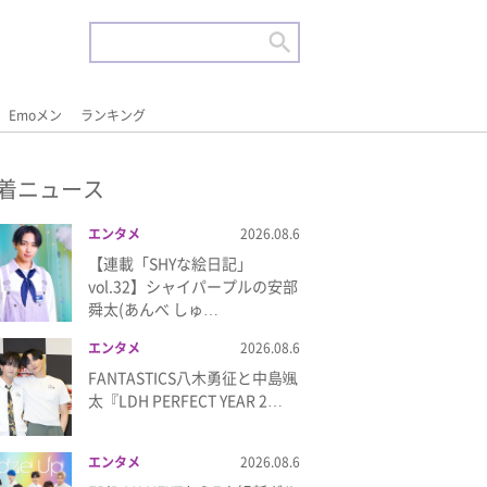
Emoメン
ランキング
着ニュース
エンタメ
2026.08.6
【連載「SHYな絵日記」
vol.32】シャイパープルの安部
舜太(あんべ しゅ…
エンタメ
2026.08.6
FANTASTICS八木勇征と中島颯
太『LDH PERFECT YEAR 2…
エンタメ
2026.08.6