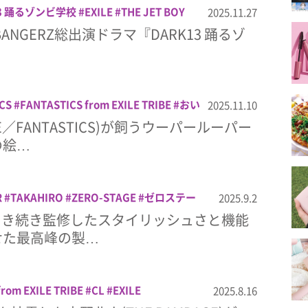
13 踊るゾンビ学校
EXILE
THE JET BOY
2025.11.27
T BOY BANGERZ from EXILE TRIBE
ドラ
OY BANGERZ総出演ドラマ『DARK13 踊るゾ
拳太郎
劇団EXILE
橘ケンチ
CS
FANTASTICS from EXILE TRIBE
おい
2025.11.10
藤大樹
絵本
LE／FANTASTICS)が飼うウーパールーパー
の絵…
R
TAKAHIRO
ZERO-STAGE
ゼロステー
2025.9.2
ワークマン
音楽
Oが引き続き監修したスタイリッシュさと機能
せた最高峰の製…
from EXILE TRIBE
CL
EXILE
2025.8.16
 EXILE TRIBE
GENERATIONS from EXILE