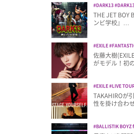
DARK13
DARK
BANGERZ
THE JE
THE JET B
マ
八木将康
前田
ンビ学校』…
EXILE
FANTASTI
でよ うぱごろう
佐
佐藤大樹(EXI
がモデル！初
EXILE
LIVE TOU
ジ
ツアー
ライブ
TAKAHIR
性を掛け合わ
BALLISTIK BOYZ 
FANTASTICS from