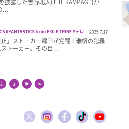
披露した吉野北人(THE RAMPAGE)が
LEAGUE from EXILE TRIBE
THE JET BOY
LD…
LE TRIBE
THE RAMPAGE from EXILE
LE BROTHERS
CS
FANTASTICS from EXILE TRIBE
テレ
2025.7.17
ナイト
佐藤大樹
恋愛禁止
木曜ドラマ
禁止」ストーカー郷田が覚醒！瑞帆の犯罪
たストーカー、その目…
2
3
≫
▲