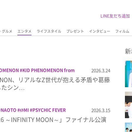
LINE友だち追加
・グルメ
エンタメ
ライフスタイル
プレゼント
インタビュー
フィルム
新
NOMENON
KID PHENOMENON from
2026.3.24
シングル
ライブ
音楽
OMENON、リアルなZ世代が抱える矛盾や葛藤
したシン…
NAOTO
ØMI
PSYCHIC FEVER
2026.3.15
rom EXILE TRIBE
SWAY
TAKAHIRO
U-
2026 ～INFINITY MOON～」ファイナル公演
目 J SOUL BROTHERS
三浦大知
音楽