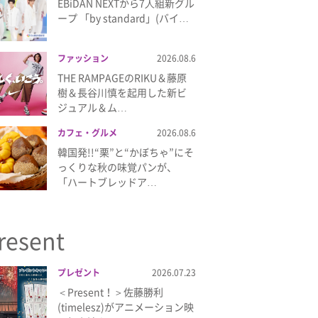
EBiDAN NEXTから7⼈組新グル
ープ 「by standard」(バイ…
ファッション
2026.08.6
THE RAMPAGEのRIKU＆藤原
樹＆長谷川慎を起用した新ビ
ジュアル＆ム…
カフェ・グルメ
2026.08.6
韓国発!!“栗”と“かぼちゃ”にそ
っくりな秋の味覚パンが、
「ハートブレッドア…
resent
プレゼント
2026.07.23
＜Present！＞佐藤勝利
(timelesz)がアニメーション映