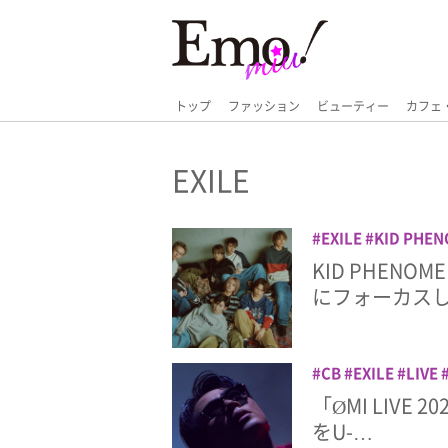
トップ
ファッション
ビューティー
カフェ
EXILE
EXILE
KID PHE
EXILE TRIBE
LIVE
KID PHEN
にフォーカス
CB
EXILE
LIVE
PSYCHIC FEVER f
「ØMI LIVE 
NEXT
ライブ
三代
をU-…