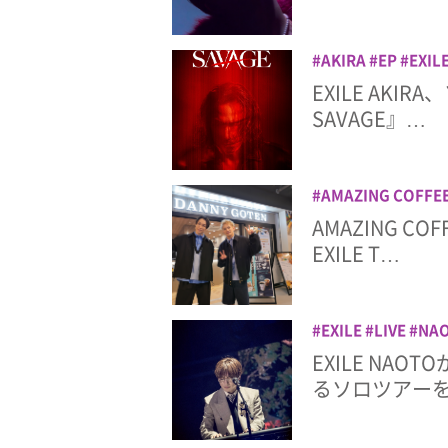
AKIRA
EP
EXIL
ツアー
楽曲
音楽
EXILE AK
SAVAGE』…
AMAZING COFFE
RAMPAGE from EXI
AMAZING CO
リンク
浦川翔平
EXILE T…
EXILE
LIVE
NA
音楽
EXILE NAO
るソロツアー