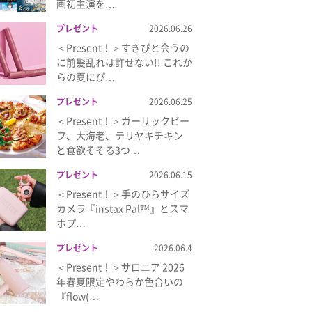
画初主演を…
プレゼント
2026.06.26
＜Present！＞すきぴと会うの
に前髪乱れは許せない!! これか
らの夏にぴ…
プレゼント
2026.06.25
＜Present！＞ガーリックビー
フ、大海老、テリヤキチキン
と食欲そそる3つ…
プレゼント
2026.06.15
＜Present！＞手のひらサイズ
カメラ『instax Pal™』とスマ
ホプ…
プレゼント
2026.06.4
＜Present！＞サロニア 2026
年春夏限定やわらか色合いの
『flow(…