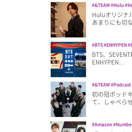
&TEAM
Hulu
H
らって
配信
Huluオリジ
あまりにも切
BTS
ENHYPEN
TOMORROW X T
BTS、SEVENT
ENHYPEN…
&TEAM
Podcast
初の冠ポッドキ
て、しゃべら
Amazon
Numbe