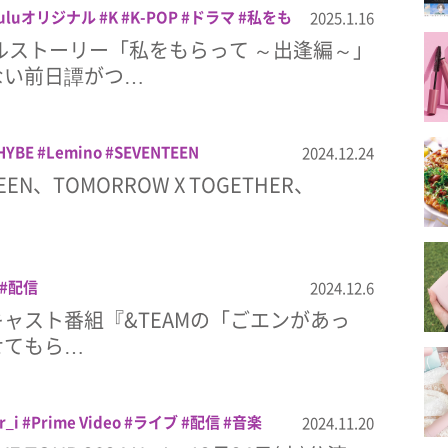
uluオリジナル
K
K-POP
ドラマ
私をも
2025.1.16
ナルストーリー「私をもらって ～出逢編～」
ない前日譚がつ…
HYBE
Lemino
SEVENTEEN
2024.12.24
OGETHER
配信
音楽
EEN、TOMORROW X TOGETHER、
配信
2024.12.6
ャスト番組『&TEAMの「ごエンがあっ
せてもら…
r_i
Prime Video
ライブ
配信
音楽
2024.11.20