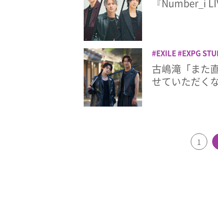
『Number_i L
EXILE
EXPG STU
Performance〜
T
古嶋滝「また
BROTHERS
小林
せていただく
1