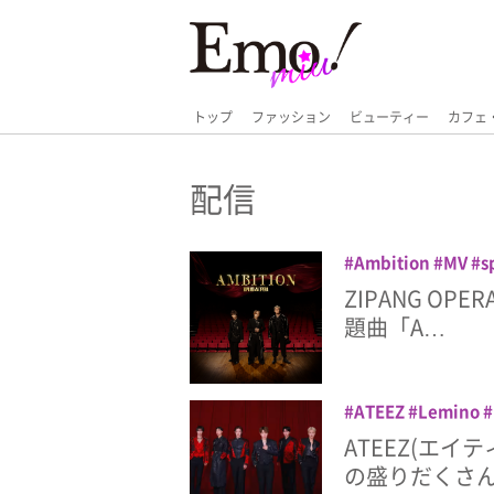
トップ
ファッション
ビューティー
カフェ
配信
Ambition
MV
s
信
音楽
ZIPANG OP
題曲「A…
ATEEZ
Lemino
ブ
生配信
配信
ATEEZ(エイ
の盛りだくさ