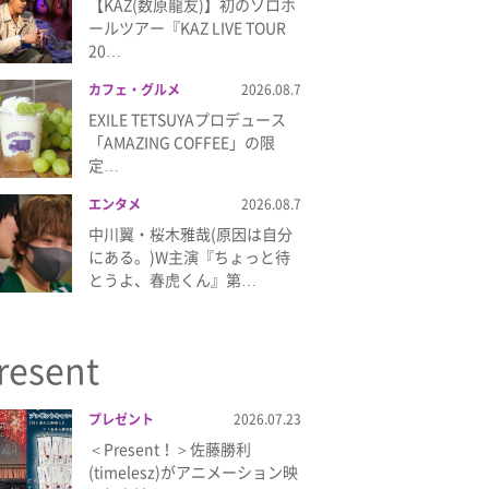
【KAZ(数原龍友)】初のソロホ
ールツアー『KAZ LIVE TOUR
20…
カフェ・グルメ
2026.08.7
EXILE TETSUYAプロデュース
「AMAZING COFFEE」の限
定…
エンタメ
2026.08.7
中川翼・桜木雅哉(原因は自分
にある。)W主演『ちょっと待
とうよ、春虎くん』第…
resent
プレゼント
2026.07.23
＜Present！＞佐藤勝利
(timelesz)がアニメーション映