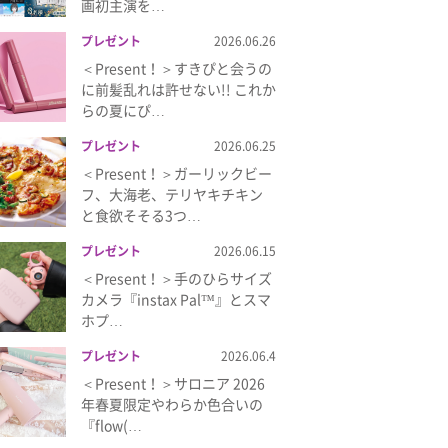
画初主演を…
プレゼント
2026.06.26
＜Present！＞すきぴと会うの
に前髪乱れは許せない!! これか
らの夏にぴ…
プレゼント
2026.06.25
＜Present！＞ガーリックビー
フ、大海老、テリヤキチキン
と食欲そそる3つ…
プレゼント
2026.06.15
＜Present！＞手のひらサイズ
カメラ『instax Pal™』とスマ
ホプ…
プレゼント
2026.06.4
＜Present！＞サロニア 2026
年春夏限定やわらか色合いの
『flow(…