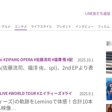
LINE友だち追加
・グルメ
エンタメ
ライフスタイル
プレゼント
インタビュー
フィルム
新
pi
ZIPANG OPERA
佐藤流司
福澤 侑
配
2025.10.1
ERA(佐藤流司、福澤 侑、spi)、2nd EPより表
LIVE
WORLD TOUR
エイティーズ
ライ
2025.9.1
音楽
ティーズ)の軌跡をLeminoで体感！合計10本
ん映像…