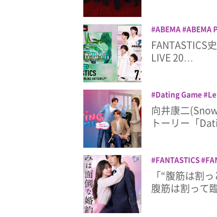
ABEMA
ABEMA 
EXILE TRIBE
LIVE
FANTASTIC
楽
LIVE 20…
Dating Game
Le
タイBL
ドラマ
向
向井康二(Sno
トーリー「Dat
FANTASTICS
FA
みは面倒な婚約者
「“腹筋は割っ
ドラマ
堀夏喜
恋
腹筋は割って