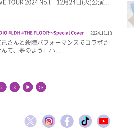
IVE TOUR 2024 No.I』12月24日(火)公演…
DIO
LDH
THE FLOOR〜Special Cover
2024.11.18
HE JET BOY BANGERZ
三代目 J SOUL
直己さんと殺陣パフォーマンスでコラボさ
直己
配信
なんて、夢のよう」小…
2
3
≫
▲