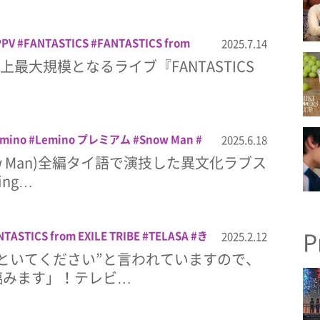
PPV
FANTASTICS
FANTASTICS from
2025.7.14
アベマ ペイパービュー
ライブ
配信
音
S史上最大規模となるライブ『FANTASTICS
mino
Lemino プレミアム
Snow Man
2025.6.18
井康二
配信
w Man)全編タイ語で演技した異文化ラブス
ing…
P
NTASTICS from EXILE TRIBE
TELASA
き
2025.2.12
テラサ
テレビ朝日
テレビ朝日&TELASA
といてください”と言われていますので、
愛ドラマシリーズ
配信
配信ドラマ
臨みます」！テレビ…