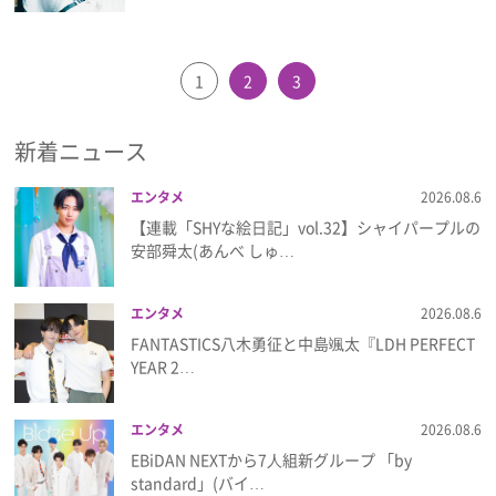
1
2
3
新着ニュース
エンタメ
2026.08.6
【連載「SHYな絵日記」vol.32】シャイパープルの
安部舜太(あんべ しゅ…
エンタメ
2026.08.6
FANTASTICS八木勇征と中島颯太『LDH PERFECT
YEAR 2…
エンタメ
2026.08.6
EBiDAN NEXTから7⼈組新グループ 「by
standard」(バイ…