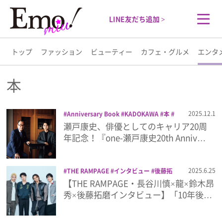
LINE友だち追加 >
トップ
ファッション
ビューティー
カフェ・グルメ
エンタ
トップ
本
ファッション
2025.12.1
Anniversary Book
KADOKAWA
本
瀬戸康史
瀬戸康史、俳優としてのキャリア20周
ビューティー
年記念！『one-瀬戸康史20th Anniv…
カフェ・グルメ
2025.6.25
THE RAMPAGE
インタビュー
後藤拓
磨
本
鈴木昂秀
長谷川慎
龍
【THE RAMPAGE・長谷川慎×龍×鈴木昂
エンタメ
秀×後藤拓磨インタビュー】「10年後…
ライフスタイル