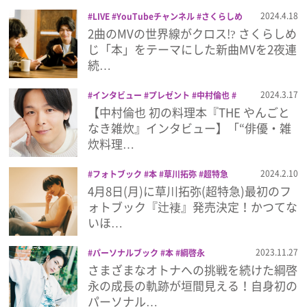
プライバシーポリシー
2024.4.18
LIVE
YouTubeチャンネル
さくらしめ
じ
ライブ
本
2曲のMVの世界線がクロス!? さくらしめ
利用規約
じ「本」をテーマにした新曲MVを2夜連
続…
お問い合わせ
2024.3.17
インタビュー
プレゼント
中村倫也
本
【中村倫也 初の料理本『THE やんごと
なき雑炊』インタビュー】「“俳優・雑
炊料理…
2024.2.10
フォトブック
本
草川拓弥
超特急
4月8日(月)に草川拓弥(超特急)最初のフ
ォトブック『辻褄』発売決定！かつてな
いほ…
2023.11.27
パーソナルブック
本
綱啓永
さまざまなオトナへの挑戦を続けた綱啓
永の成長の軌跡が垣間見える！自身初の
パーソナル…