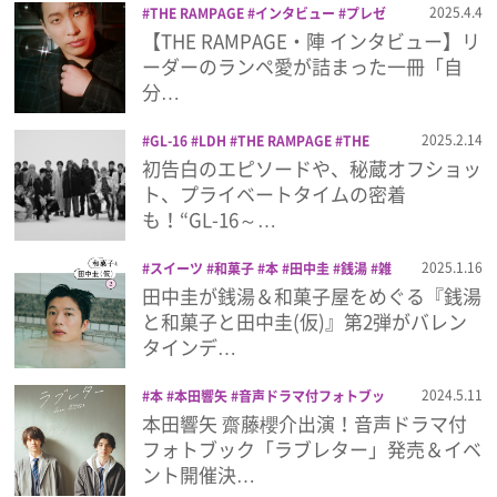
2025.4.4
THE RAMPAGE
インタビュー
プレゼ
ント
本
陣
【THE RAMPAGE・陣 インタビュー】リ
プレゼント
ーダーのランペ愛が詰まった一冊「自
分…
インタビュー
2025.2.14
GL-16
LDH
THE RAMPAGE
THE
RAMPAGE from EXILE TRIBE
THE
初告白のエピソードや、秘蔵オフショッ
RAVERS DAY
パーフェクトブック
本
フィルム
ト、プライベートタイムの密着
も！“GL-16～…
Emoメン
2025.1.16
スイーツ
和菓子
本
田中圭
銭湯
雑
誌
田中圭が銭湯＆和菓子屋をめぐる『銭湯
ランキング
と和菓子と田中圭(仮)』第2弾がバレン
タインデ…
2024.5.11
本
本田響矢
音声ドラマ付フォトブッ
Emo!miuとは？
ク
齋藤櫻介
本田響矢 齋藤櫻介出演！音声ドラマ付
フォトブック「ラブレター」発売＆イベ
免責事項
ント開催決…