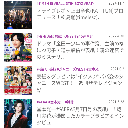
2024.11.7
7 MEN 侍
BALLISTIK BOYZ
KAT-
TUN
timelesz
Travis Japan
パシフ
＜ライブレポ＞上田竜也(KAT-TUN)プロ
プレゼント
ィコ横浜
ハロウィン
フェス
上田竜也
デュース！松島聡(timelesz)、…
中村嶺亜
堂本光一
川島如恵留
松島
聡
矢花黎
菅田琳寧
鬼龍院翔
インタビュー
2022.4.20
HiHi Jets
SixTONES
Snow Man
Travis Japan
佐藤流司
和田雅成
堂
ドラマ「金田一少年の事件簿」主演のな
本光一
大橋和也
大西大悟
大西流星
フィルム
にわ男子・道枝駿佑が表紙！鏡の迷宮で
山田涼介
松村北斗
永瀬廉
美 少年
荒
のミステリ…
牧慶彦
週刊ザテレビジョン
道枝駿佑
Emoメン
長尾謙杜
髙橋海人
2021.6.2
KinKi Kids
ジャニーズWEST
堂本光
一
浮所飛貴
美 少年
週刊ザテレビジョ
表紙＆グラビアは“イクメン”パパ姿のジ
ランキング
ン
ャニーズWEST！「週刊ザテレビジョン
6/…
2021.5.28
AERA
堂本光一
雑誌
Emo!miuとは？
堂本光一がAERA6月7日号の表紙に！蜷
川実花が撮影したカラーグラビア＆イン
免責事項
タビュ…