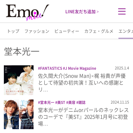
LINE友だち追加 >
トップ
ファッション
ビューティー
カフェ・グルメ
エンタ
トップ
堂本光一
ファッション
2025.1.4
FANTASTICS
J Movie Magazine
Snow Man
なにわ男子
パーフェク
佐久間大介(Snow Man)×梶 裕貴が声優
ビューティー
ト・メモワール
ババンババンバンバンパ
として待望の初共演！互いへの感謝と
イア
ファーストキス
佐久間大介
僕ら
リ…
は人生で一回だけ魔法が使える
八木勇征
カフェ・グルメ
吉沢亮
堂本光一
大きな玉ねぎの下で
2024.11.15
堂本光一
美ST
美容
雑誌
松村北斗
梶裕貴
神尾楓珠
雑誌
堂本光一がデニムorパールのネックレス
エンタメ
のコーデで『美ST』2025年1月号に初登
場…
ライフスタイル