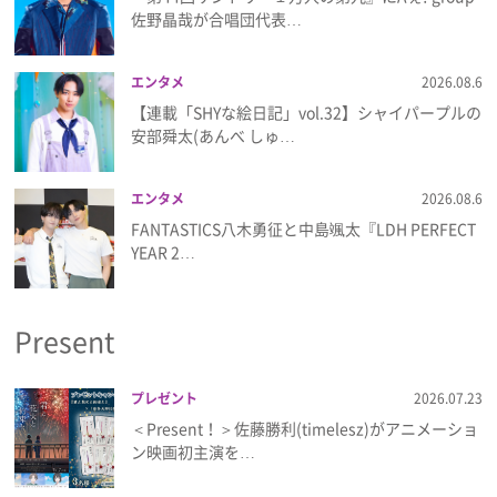
佐野晶哉が合唱団代表…
エンタメ
2026.08.6
【連載「SHYな絵日記」vol.32】シャイパープルの
安部舜太(あんべ しゅ…
エンタメ
2026.08.6
FANTASTICS八木勇征と中島颯太『LDH PERFECT
YEAR 2…
Present
プレゼント
2026.07.23
＜Present！＞佐藤勝利(timelesz)がアニメーショ
ン映画初主演を…