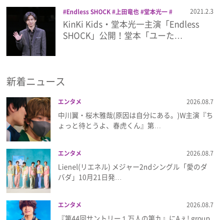
プライバシーポリシー
2021.2.3
Endless SHOCK
上田竜也
堂本光一
映画
KinKi Kids・堂本光一主演「Endless
利用規約
SHOCK」公開！堂本「ユーた…
お問い合わせ
新着ニュース
エンタメ
2026.08.7
中川翼・桜木雅哉(原因は自分にある。)W主演『ち
ょっと待とうよ、春虎くん』第…
エンタメ
2026.08.7
Lienel(リエネル) メジャー2ndシングル「愛のダ
バダ」10月21日発…
エンタメ
2026.08.7
『第44回サントリー１万人の第九』にAぇ! group