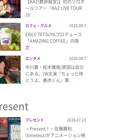
【KAZ(数原龍友)】初のソロホ
ールツアー『KAZ LIVE TOUR
20…
カフェ・グルメ
2026.08.7
EXILE TETSUYAプロデュース
「AMAZING COFFEE」の限
定…
エンタメ
2026.08.7
中川翼・桜木雅哉(原因は自分
にある。)W主演『ちょっと待
とうよ、春虎くん』第…
resent
プレゼント
2026.07.23
＜Present！＞佐藤勝利
(timelesz)がアニメーション映