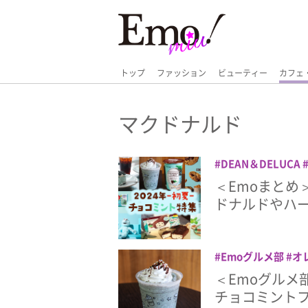
トップ
ファッション
ビューティー
カフェ
マクドナルド
DEAN＆DELUCA
スイーツ
セサミス
＜Emoまとめ
ハーゲンダッツ
マ
ドナルドやハ
Emoグルメ部
オ
ンク
フラッペ
マ
＜Emoグルメ
チョコミント