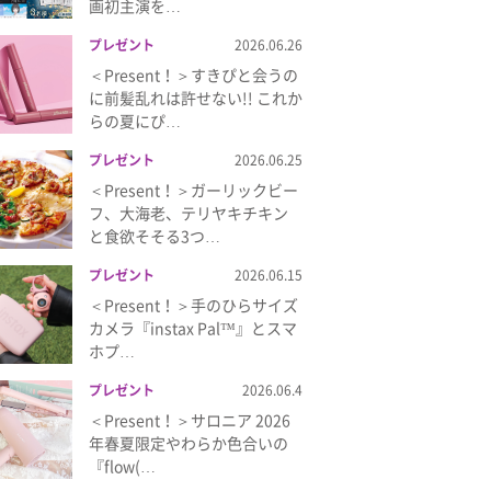
画初主演を…
プレゼント
2026.06.26
＜Present！＞すきぴと会うの
に前髪乱れは許せない!! これか
らの夏にぴ…
プレゼント
2026.06.25
＜Present！＞ガーリックビー
フ、大海老、テリヤキチキン
と食欲そそる3つ…
プレゼント
2026.06.15
＜Present！＞手のひらサイズ
カメラ『instax Pal™』とスマ
ホプ…
プレゼント
2026.06.4
＜Present！＞サロニア 2026
年春夏限定やわらか色合いの
『flow(…