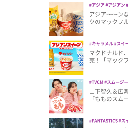
アジア
アジアン
ストフード
マクド
アジア〜〜ンな
ルーリー
ツのマックフ
キャラメル
スイ
ェイク
マックフル
マクドナルド
売！「マック
TVCM
スムージ
ド
もも
山下智久
山下智久＆広
「もものスム
FANTASTICS
ス
八木勇征
喫茶マッ