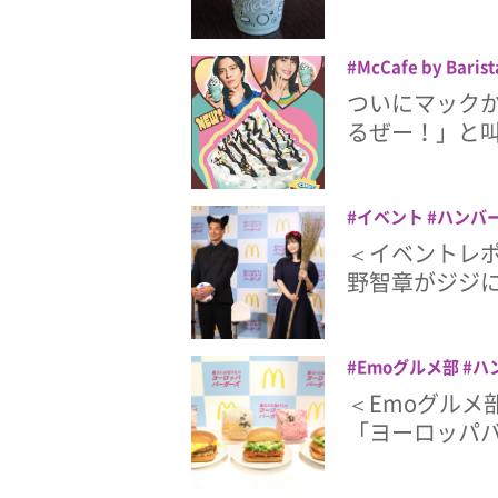
McCafe by Barist
ク
ファーストフー
ついにマックか
ック
るぜー！」と
イベント
ハンバ
ト
槙野智章
長濱
＜イベントレポ
野智章がジジ
Emoグルメ部
ハ
ド
マック
ヨーロ
＜Emoグルメ
「ヨーロッパバ