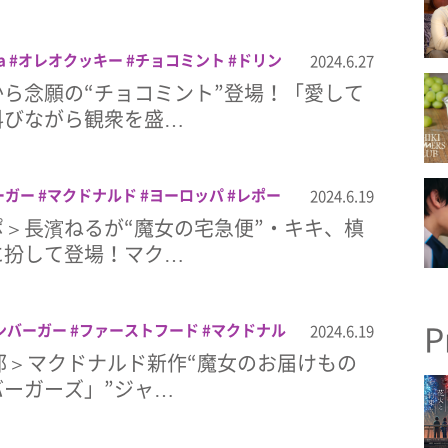
a
オレオクッキー
チョコミント
ドリン
2024.6.27
ド
フラッペ
マカロン
マクドナルド
マ
ら念願の“チョコミント”登場！「愛して
叫びながら観衆を盛…
ーガー
マクドナルド
ヨーロッパ
レポー
2024.6.19
ねる
＞長濱ねるが“魔女の宅急便”・キキ、槙
に扮して登場！マク…
P
ンバーガー
ファーストフード
マクドナル
2024.6.19
ッパ
期間限定
魔女の宅急便
部＞マクドナルド新作“魔女のお届けもの
ーガーズ」”ジャ…