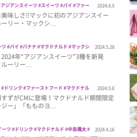
アジアンスイーツ
スイーツ
パイ
ファー
2024.6.5
ナルド
マック
マックシェイク
マックフ
美味しさ!!マックに初のアジアンスイー
ルーリー・マックシ…
ーツ
パイ
バナナ
マクドナルド
マックシ
2024.5.28
ーリー
マンゴー
ライチ
杏仁豆腐
、2024年“アジアンスイーツ”3種を新発
フルーリー…
ー
ドリンク
ファーストフード
マクドナル
2024.5.8
瀬すずがCMに登場！マクドナルド期間限定
ージー」「もものヨ…
イーツ
ドリンク
マクドナルド
中島颯太
2024.4.16
ク