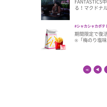
FANTASTI
る！マクドナ
シャカシャカポテ
クドナルド
期間限定で復
®「梅のり塩
≪
▲