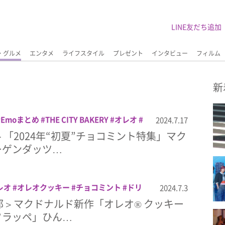
LINE友だち追加
・グルメ
エンタメ
ライフスタイル
プレゼント
インタビュー
フィルム
新
Emoまとめ
THE CITY BAKERY
オレオ
2024.7.17
トリート
セブン-イレブン
チョコミント
＞「2024年“初夏”チョコミント特集」マク
クドナルド
ロイズ
ーゲンダッツ…
レオ
オレオクッキー
チョコミント
ドリ
2024.7.3
クドナルド
部＞マクドナルド新作「オレオ® クッキー
フラッペ」ひん…