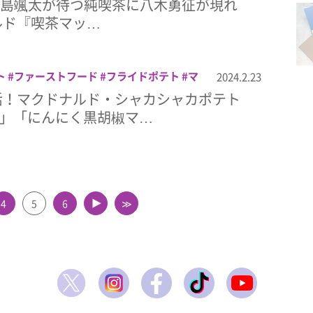
CS中島颯太が待つ純喫茶に八木勇征が現れ
ルド『喫茶マッ…
ト
ファーストフード
フライドポテト
マ
2024.2.23
活！マクドナルド・シャカシャカポテト
味」「にんにく黒胡椒マ…
4
5
6
≫
▲