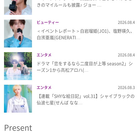
プライバシーポリシー
きのマイルールも披露♪ ジョー …
利用規約
ビューティー
2026.08.4
＜イベントレポート＞白岩瑠姫(JO1)、塩野瑛久、
お問い合わせ
白濱亜嵐(GENERATI…
エンタメ
2026.08.4
ドラマ「恋をするなら二度目が上等 season2」シ
ーズン1から髙松アロハ(…
エンタメ
2026.08.3
【連載「SHYな絵日記」vol.31】シャイブラックの
仙波七星(せんば なな…
Present