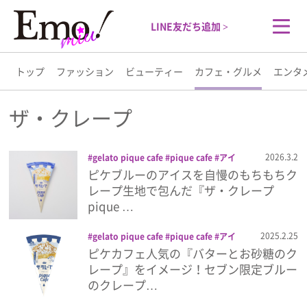
LINE友だち追加 >
トップ
ファッション
ビューティー
カフェ・グルメ
エンタ
トップ
ザ・クレープ
ファッション
2026.3.2
gelato pique cafe
pique cafe
アイ
ス
コンビニ
ザ・クレープ
スイーツ
ピケブルーのアイスを自慢のもちもちク
ビューティー
セブン-イレブン
ピケカフェ
森永製菓
レープ生地で包んだ『ザ・クレープ
pique …
カフェ・グルメ
2025.2.25
gelato pique cafe
pique cafe
アイ
ス
コンビニ
ザ・クレープ
ザ・クレー
ピケカフェ人気の『バターとお砂糖のク
エンタメ
プ pique cafe
ジェラート ピケ
スイー
レープ』をイメージ！セブン限定ブルー
ツ
セブン
セブン-イレブン
森永製菓
のクレープ…
ライフスタイル