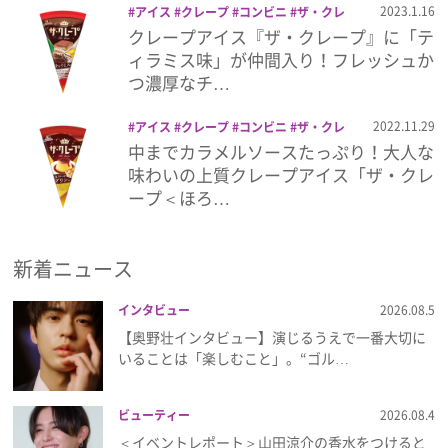
2023.1.16
アイス
クレープ
コンビニ
ザ・クレ
ープ
スイーツ
ティラミス
クレープアイス『ザ・クレープ』に「テ
プレゼント
ィラミス味」が仲間入り！フレッシュか
つ濃厚なチ…
インタビュー
2022.11.29
アイス
クレープ
コンビニ
ザ・クレ
ープ
プリン
中までカラメルソースたっぷり！大人な
フィルム
味わいの上質クレープアイス「ザ・クレ
ープ＜ほろ…
Emoメン
新着ニュース
ランキング
インタビュー
2026.08.5
【奥野壮インタビュー】演じるうえで一番大切に
いることは「楽しむこと」。“ゴル…
Emo!miuとは？
ビューティー
2026.08.4
免責事項
＜イベントレポート＞山田涼介の香水をつけると