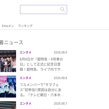
Emoメン
ランキング
着ニュース
エンタメ
2026.08.9
8月8日が『超特急・8号車の
日』として正式に記念日登
録！超特急、ライブ内でサ…
エンタメ
2026.08.8
フルメンバーで“サマフェ
ス”初参加!!原因は自分にあ
る。『テレビ朝日・六本木…
エンタメ
2026.08.7