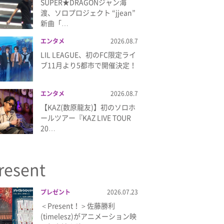
SUPER★DRAGONジャン海
渡、ソロプロジェクト “jjean”
新曲「…
エンタメ
2026.08.7
LIL LEAGUE、初のFC限定ライ
ブ11月より5都市で開催決定！
エンタメ
2026.08.7
【KAZ(数原龍友)】初のソロホ
ールツアー『KAZ LIVE TOUR
20…
resent
プレゼント
2026.07.23
＜Present！＞佐藤勝利
(timelesz)がアニメーション映