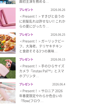
画初主演を務める…
プレゼント
2026.06.26
＜Present！＞すきぴと会うの
に前髪乱れは許せない!! これか
らの夏にぴったり…
プレゼント
2026.06.25
＜Present！＞ガーリックビー
フ、大海老、テリヤキチキン
と食欲そそる3つの美味…
プレゼント
2026.06.15
＜Present！＞手のひらサイズ
カメラ『instax Pal™』とスマ
ホプリンタ…
プレゼント
2026.06.4
＜Present！＞サロニア 2026
年春夏限定やわらか色合いの
『flow(フロウ…