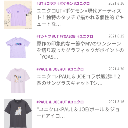
2021.8.16
UT
コラボ
ポケモン
ユニクロ
ユニクロUT×ポケモン×現代アーティス
プレゼント
ト！独特のタッチで描かれる個性的でキ
ュートな…
インタビュー
2021.6.15
Tシャツ
UT
YOASOBI
ユニクロ
原作の印象的な一節やMVのワンシーン
フィルム
を切り取ったグラフィックがポイントの
「YOAS…
Emoメン
2021.4.30
PAUL ＆ JOE
UT
ユニクロ
ユニクロ×PAUL & JOEコラボ第2弾！2
ランキング
匹のサングラスキャットTシ…
2021.3.16
PAUL ＆ JOE
UT
ユニクロ
Emo!miuとは？
“ユニクロ×PAUL & JOE(ポール & ジョ
ー)”アイコ…
免責事項