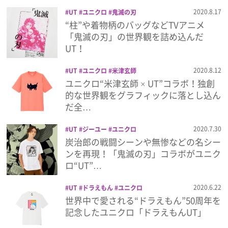
プライバシーポリシー
2020.8.17
UT
ユニクロ
鬼滅の刃
“柱”や着物柄のバッグなどTVアニメ
利用規約
「鬼滅の刃」の世界観を詰め込んだ
UT！
お問い合わせ
2020.8.12
UT
ユニクロ
米津玄師
ユニクロ“米津玄師 × UT”コラボ！独創
的な世界観をグラフィックに落とし込ん
だ全…
2020.7.30
UT
ジーユー
ユニクロ
炭治郎の戦闘シーンや無惨などの名シー
ンを再現！「鬼滅の刃」コラボがユニク
ロ“UT”…
2020.6.22
UT
ドラえもん
ユニクロ
世界中で愛される“ドラえもん”50周年を
記念したユニクロ「ドラえもんUT」