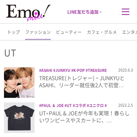
LINE友だち追加 >
トップ
ファッション
ビューティー
カフェ・グルメ
エンタ
トップ
UT
ファッション
2025.6.3
ASAHI
JUNKYU
K-POP
TREASURE
Tシャツ
UT
アパレル
トレジャー
TREASURE(トレジャー)・JUNKYUと
ビューティー
ファッション
ユニクロ
ASAHI、リーダー就任後2人で初登…
カフェ・グルメ
2022.2.5
PAUL ＆ JOE
UT
コラボ
ユニクロ
猫
UT×PAUL & JOEが今年も実現！春らし
エンタメ
いワンピースやスカートに、…
ライフスタイル