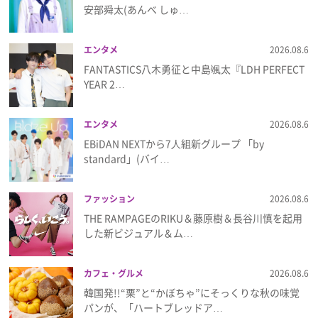
安部舜太(あんべ しゅ…
プレゼント
エンタメ
2026.08.6
インタビュー
FANTASTICS八木勇征と中島颯太『LDH PERFECT
YEAR 2…
フィルム
エンタメ
2026.08.6
EBiDAN NEXTから7⼈組新グループ 「by
standard」(バイ…
Emoメン
ランキング
ファッション
2026.08.6
THE RAMPAGEのRIKU＆藤原樹＆長谷川慎を起用
した新ビジュアル＆ム…
Emo!miuとは？
カフェ・グルメ
2026.08.6
韓国発!!“栗”と“かぼちゃ”にそっくりな秋の味覚
免責事項
パンが、「ハートブレッドア…