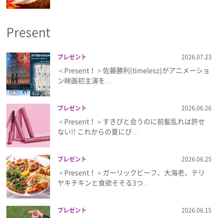
プライバシーポリシー
Present
利用規約
お問い合わせ
プレゼント
2026.07.23
＜Present！＞佐藤勝利(timelesz)がアニメーショ
ン映画初主演を…
プレゼント
2026.06.26
＜Present！＞すきぴと会うのに前髪乱れは許せ
ない!! これからの夏にぴ…
プレゼント
2026.06.25
＜Present！＞ガーリックビーフ、大海老、テリ
ヤキチキンと食欲そそる3つ…
プレゼント
2026.06.15