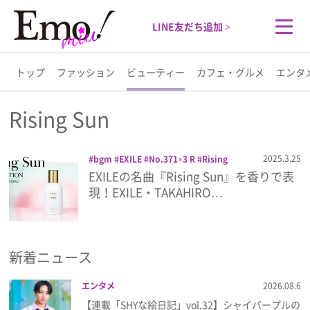
LINE友だち追加 >
トップ
ファッション
ビューティー
カフェ・グルメ
エンタ
トップ
Rising Sun
ファッション
2025.3.25
bgm
EXILE
No.371×3 R
Rising
Sun
TAKAHIRO
オードパルファム
コ
EXILEの名曲『Rising Sun』を香りで表
ビューティー
スメ
ビージーエム
ビューティー
フレ
現！EXILE・TAKAHIRO…
グランス
楽曲
美容
香水
カフェ・グルメ
新着ニュース
エンタメ
エンタメ
2026.08.6
ライフスタイル
【連載「SHYな絵日記」vol.32】シャイパープルの