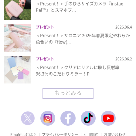
＜Present！＞手のひらサイズカメラ『instax
Pal™』とスマホプ…
プレゼント
2026.06.4
＜Present！＞サロニア 2026年春夏限定やわらか
色合いの『flow(…
プレゼント
2026.06.2
＜Present！＞クリアにリアルに映し反射率
96.3％のこだわりミラー！P…
もっとみる
Emo!miuとは？
｜
プライバシーポリシー
｜
利用規約
｜
お問い合わせ