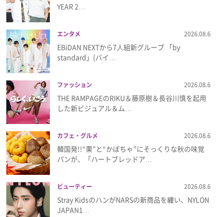
YEAR 2…
プレゼント
エンタメ
2026.08.6
インタビュー
EBiDAN NEXTから7⼈組新グループ 「by
standard」(バイ…
フィルム
ファッション
2026.08.6
THE RAMPAGEのRIKU＆藤原樹＆長谷川慎を起用
した新ビジュアル＆ム…
Emoメン
ランキング
カフェ・グルメ
2026.08.6
韓国発!!“栗”と“かぼちゃ”にそっくりな秋の味覚
パンが、「ハートブレッドア…
Emo!miuとは？
ビューティー
2026.08.6
Stray KidsのハンがNARSの新商品を纏い、NYLON
免責事項
JAPAN1…