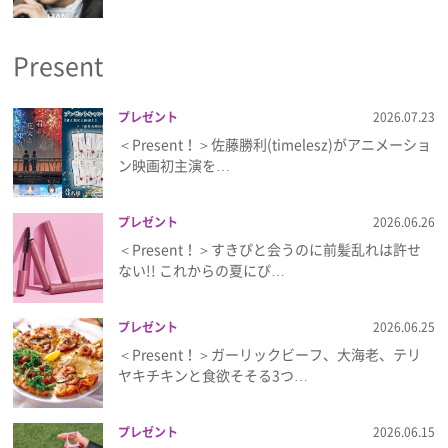
プライバシーポリシー
Present
利用規約
お問い合わせ
プレゼント
2026.07.23
＜Present！＞佐藤勝利(timelesz)がアニメーショ
ン映画初主演を…
プレゼント
2026.06.26
＜Present！＞すきぴと会うのに前髪乱れは許せ
ない!! これからの夏にぴ…
プレゼント
2026.06.25
＜Present！＞ガーリックビーフ、大海老、テリ
ヤキチキンと食欲そそる3つ…
プレゼント
2026.06.15