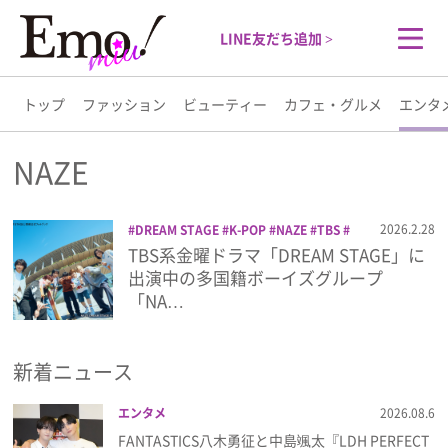
LINE友だち追加 >
トップ
ファッション
ビューティー
カフェ・グルメ
エンタ
トップ
NAZE
ファッション
2026.2.28
DREAM STAGE
K-POP
NAZE
TBS
ドラマ
ネイズ
フォトブック
TBS系金曜ドラマ「DREAM STAGE」に
ビューティー
出演中の多国籍ボーイズグループ
「NA…
カフェ・グルメ
新着ニュース
エンタメ
エンタメ
2026.08.6
ライフスタイル
FANTASTICS八木勇征と中島颯太『LDH PERFECT