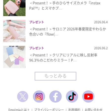
＜Present！＞手のひらサイズカメラ『instax
Pal™』とスマホプ…
プレゼント
2026.06.4
＜Present！＞サロニア 2026年春夏限定やわらか
色合いの『flow(…
プレゼント
2026.06.2
＜Present！＞クリアにリアルに映し反射率
96.3％のこだわりミラー！P…
もっとみる
Emo!miuとは？
｜
プライバシーポリシー
｜
利用規約
｜
お問い合わせ