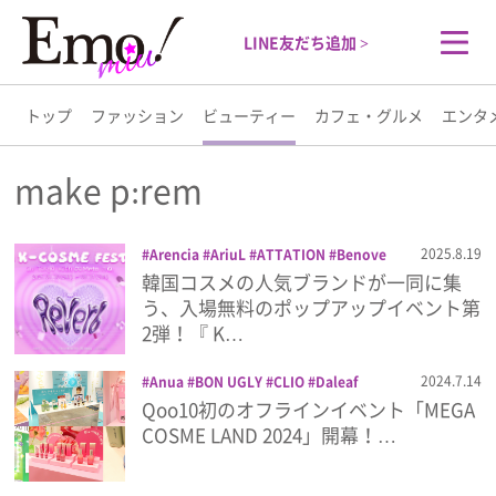
LINE友だち追加 >
トップ
ファッション
ビューティー
カフェ・グルメ
エンタ
トップ
make p:rem
ファッション
2025.8.19
Arencia
AriuL
ATTATION
Benove
Biodance
BLANC DUBU
Danha
韓国コスメの人気ブランドが一同に集
ビューティー
Beauty
FOODOLOGY
ILO
K-cosme
う、入場無料のポップアップイベント第
Festival
Kcos
KUMI
LADOR
make
2弾！『 K…
p:rem
odiD
Purelica
ROUND LAB
カフェ・グルメ
SUPERACA
THE TOOL LAB
TIRTIR
2024.7.14
Anua
BON UGLY
CLIO
Daleaf
イベント
コスメ
スキンケア
ビューテ
Dr.Different
EQUMAL
FATION
Qoo10初のオフラインイベント「MEGA
ィー
メイク
美容
韓国コスメ
エンタメ
freshian
Genabelle
GIVERNY
COSME LAND 2024」開幕！…
Glint by VDIVOV
INNISFREE
IOPE
ISOI
JAVIN DE SEOUL
LADOR
ライフスタイル
LAGOM
MACQUEEN NEWYOR
make