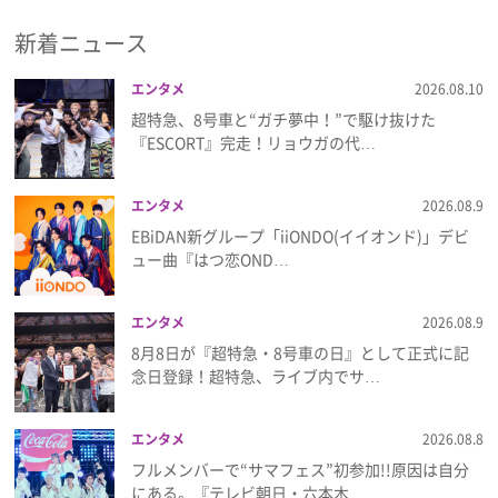
p:rem
MAYBELLINE NEWYORK
MEGA
新着ニュース
COSME LAND 2024
milktouch
プレゼント
NEOGEN
Qoo10
Realbarrier
saranara
SELF Beauty
SKIN
エンタメ
2026.08.10
インタビュー
SIGNAL
SKIN1004
TIRTIR
Torriden
超特急、8号車と“ガチ夢中！”で駆け抜けた
VT
コスメ
スキンケア
ヘアケア
メ
『ESCORT』完走！リョウガの代…
イク
韓国ブランド
フィルム
エンタメ
2026.08.9
EBiDAN新グループ「iiONDO(イイオンド)」デビ
Emoメン
ュー曲『はつ恋OND…
ランキング
エンタメ
2026.08.9
8月8日が『超特急・8号車の日』として正式に記
念日登録！超特急、ライブ内でサ…
Emo!miuとは？
エンタメ
2026.08.8
免責事項
フルメンバーで“サマフェス”初参加!!原因は自分
にある。『テレビ朝日・六本木…