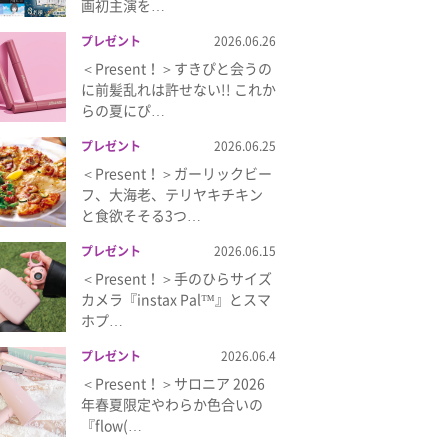
画初主演を…
プレゼント
2026.06.26
＜Present！＞すきぴと会うの
に前髪乱れは許せない!! これか
らの夏にぴ…
プレゼント
2026.06.25
＜Present！＞ガーリックビー
フ、大海老、テリヤキチキン
と食欲そそる3つ…
プレゼント
2026.06.15
＜Present！＞手のひらサイズ
カメラ『instax Pal™』とスマ
ホプ…
プレゼント
2026.06.4
＜Present！＞サロニア 2026
年春夏限定やわらか色合いの
『flow(…