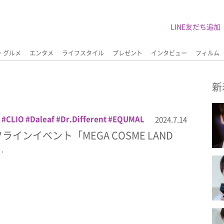
LINE友だち追加
・グルメ
エンタメ
ライフスタイル
プレゼント
インタビュー
フィルム
新
CLIO
Daleaf
Dr.Different
EQUMAL
2024.7.14
n
Genabelle
GIVERNY
Glint by
ラインイベント「MEGA COSME LAND
EE
IOPE
ISOI
JAVIN DE SEOUL
…
MACQUEEN NEWYOR
make p:rem
WYORK
MEGA COSME LAND 2024
GEN
Qoo10
Realbarrier
saranara
IN SIGNAL
SKIN1004
TIRTIR
Torriden
ンケア
ヘアケア
メイク
韓国ブランド