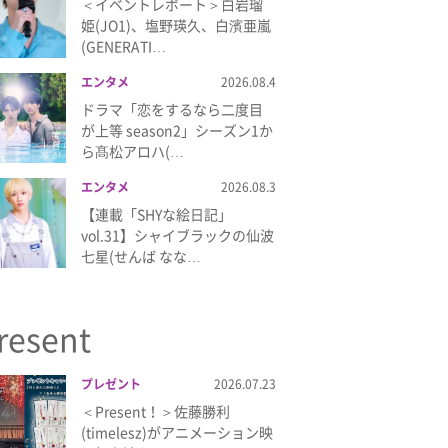
＜イベントレポート＞白岩瑠
姫(JO1)、塩野瑛久、白濱亜嵐
(GENERATI…
エンタメ
2026.08.4
ドラマ「恋をするなら二度目
が上等 season2」シーズン1か
ら髙松アロハ(…
エンタメ
2026.08.3
【連載「SHYな絵日記」
vol.31】シャイブラックの仙波
七星(せんば なな…
resent
プレゼント
2026.07.23
＜Present！＞佐藤勝利
(timelesz)がアニメーション映