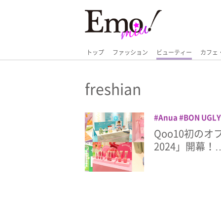
トップ
ファッション
ビューティー
カフェ
freshian
Anua
BON UGLY
FATION
freshia
Qoo10初のオフ
VDIVOV
INNISFR
2024」開幕！
LADOR
LAGOM
MAYBELLINE NE
milktouch
NEO
SELF Beauty
SK
VT
コスメ
スキ