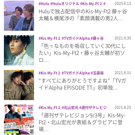
2025.6.13
Hulu
Huluオリジナル
Kis‐My‐Ft２
日本テレビ
横尾渉
藤ヶ谷太輔
Huluで独占配信中のKis-My-Ft2 藤ヶ谷
プレゼント
太輔＆横尾渉の『素顔満載の男2人…
インタビュー
2021.9.30
Kis‐My‐Ft２
TVガイドAlpha
藤ヶ谷
太輔
雑誌
「色々なものを吸収していく30代にし
フィルム
たい」Kis-My-Ft2・藤ヶ谷太輔が初ソ
ロ…
Emoメン
2021.8.31
Kis‐My‐Ft２
TVガイドAlpha
玉森裕
太
雑誌
“すべてにありがとうですよね”「TVガ
ランキング
イドAlpha EPISODE TT」初単独…
2021.8.25
Kis‐My‐Ft２
北山宏光
週刊ザテレビジ
Emo!miuとは？
ョン
雑誌
「週刊ザテレビジョン9/3号」Kis-My-
Ft2・北山宏光が表紙＆グラビアに登
免責事項
場…