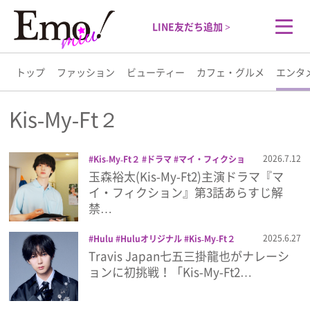
LINE友だち追加 >
トップ
ファッション
ビューティー
カフェ・グルメ
エンタ
トップ
Kis‐My‐Ft２
ファッション
2026.7.12
Kis‐My‐Ft２
ドラマ
マイ・フィクショ
ン
玉森裕太
玉森裕太(Kis‐My‐Ft2)主演ドラマ『マ
ビューティー
イ・フィクション』第3話あらすじ解
禁…
カフェ・グルメ
2025.6.27
Hulu
Huluオリジナル
Kis‐My‐Ft２
NAKED
Travis Japan
七五三掛龍也
Travis Japan七五三掛龍也がナレーシ
エンタメ
日本テレビ
横尾渉
藤ヶ谷太輔
ョンに初挑戦！「Kis‐My‐Ft2…
ライフスタイル