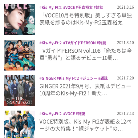
プライバシーポリシー
2021.8.16
Kis‐My‐Ft２
VOCE
玉森裕太
雑誌
「VOCE10月号特別版」美しすぎる単独
利用規約
表紙を飾るのはKis-My-Ft2玉森裕太…
お問い合わせ
2021.8.10
Kis‐My‐Ft２
TVガイドPERSON
雑誌
TVガイドPERSON vol.108「俺たちは全
員“勇者”」と語るデビュー10周…
2021.7.20
GINGER
Kis‐My‐Ft２
ジェシー
雑誌
高杉真宙
GINGER 2021年9月号、表紙はデビュー
10周年のKis-My-Ft2！新た…
2021.7.13
Kis‐My‐Ft２
VOCE
雑誌
VOCE特別版、Kis-My-Ft2が表紙＆12ペ
ージの大特集！“裸ジャケット”の…