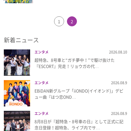
1
2
新着ニュース
エンタメ
2026.08.10
超特急、8号車と“ガチ夢中！”で駆け抜けた
『ESCORT』完走！リョウガの代…
エンタメ
2026.08.9
EBiDAN新グループ「iiONDO(イイオンド)」デビ
ュー曲『はつ恋OND…
エンタメ
2026.08.9
8月8日が『超特急・8号車の日』として正式に記
念日登録！超特急、ライブ内でサ…