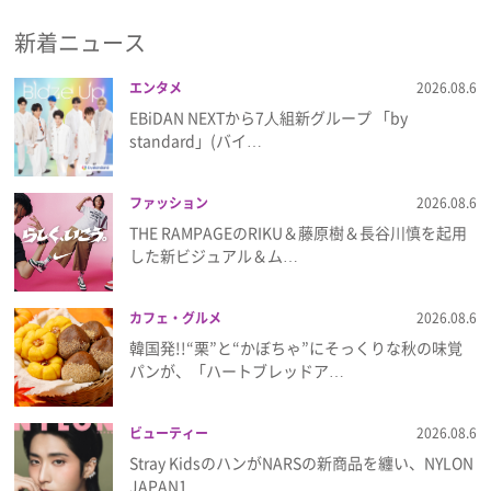
レスホテル東京
ヒルトン東京
ヒルトン
新着ニュース
東京ベイ
フォションホテル京都
ホテル
プレゼント
椿山荘東京
京王プラザホテル八王子
新
横浜プリンスホテル
エンタメ
2026.08.6
インタビュー
EBiDAN NEXTから7⼈組新グループ 「by
standard」(バイ…
フィルム
ファッション
2026.08.6
THE RAMPAGEのRIKU＆藤原樹＆長谷川慎を起用
Emoメン
した新ビジュアル＆ム…
ランキング
カフェ・グルメ
2026.08.6
韓国発!!“栗”と“かぼちゃ”にそっくりな秋の味覚
パンが、「ハートブレッドア…
Emo!miuとは？
ビューティー
2026.08.6
免責事項
Stray KidsのハンがNARSの新商品を纏い、NYLON
JAPAN1…