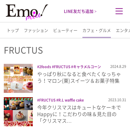
LINE友だち追加 >
トップ
ファッション
ビューティー
カフェ・グルメ
エンタ
トップ
FRUCTUS
ファッション
2024.8.29
2foods
FRUCTUS
キャラメルコーン
ケーキ
サブリナ パスタ＆クラムチャウ
やっぱり秋になると食べたくなっちゃ
ビューティー
ダー
スイーツ
ドーナツ
ホテル椿山荘
う！マロン(栗)スイーツ＆お菓子特集
東京
モンブラン
ヨックモック
東ハト
カフェ・グルメ
2023.10.31
FRUCTUS
R.L waffle cake
SMILELABO
カーブドッチ迎賓館
キャ
今年クリスマスはキュートなケーキで
エンタメ
トルキャール
クリスマス
クリスマスケ
Happyに！こだわりの味＆見た目の
ーキ
ケーキ
シャングリ・ラ 東京
スイ
「クリスマス…
ーツ
タンデコロリ
パティスリー ラヴ
ライフスタイル
ィアンレーヴ
パティスリーアンドゥ
パ