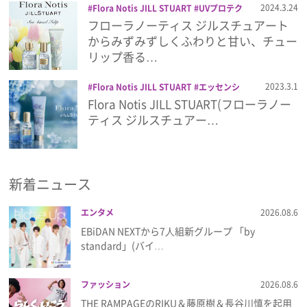
2024.3.24
Flora Notis JILL STUART
UVプロテク
ター
オードパルファン
コスメ
チュー
フローラノーティス ジルスチュアート
プレゼント
リップ
フローラノーティス ジルスチュ
からみずみずしくふわりと甘い、チュー
アート
リペアヘアオイル
リップ香る…
インタビュー
2023.3.1
Flora Notis JILL STUART
エッセンシ
ャルUVプロテクター
オードパルファン
Flora Notis JILL STUART(フローラノー
ブルーハイドレンジア
リペアヘアオイ
フィルム
ティス ジルスチュアー…
ル
Emoメン
新着ニュース
ランキング
エンタメ
2026.08.6
EBiDAN NEXTから7⼈組新グループ 「by
standard」(バイ…
Emo!miuとは？
ファッション
2026.08.6
免責事項
THE RAMPAGEのRIKU＆藤原樹＆長谷川慎を起用