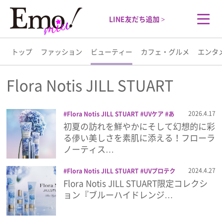
LINE友だち追加 >
トップ
ファッション
ビューティー
カフェ・グルメ
エンタ
トップ
Flora Notis JILL STUART
ファッション
2026.4.17
Flora Notis JILL STUART
UVケア
あ
じさい
コスメ
ビューティー
ブルーハ
初夏の訪れを鮮やかにそして幻想的に彩
ビューティー
イドレンジア
フレグランス
フローラノ
る儚い美しさを素肌に添える！フローラ
ーティス ジルスチュアート
ヘアケア
ノーティス…
ボディジェリー
美容
カフェ・グルメ
2024.4.27
Flora Notis JILL STUART
UVプロテク
ター
オードパルファン
コスメ
ブルー
Flora Notis JILL STUART限定コレクシ
エンタメ
ハイドレンジア
フローラノーティス ジ
ョン『ブルーハイドレンジ…
ルスチュアート
ヘアミルク
リップセラ
ム
ライフスタイル