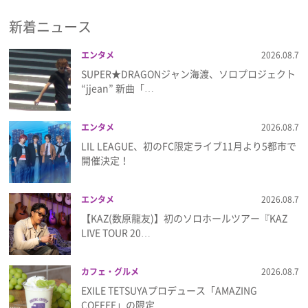
新着ニュース
プレゼント
エンタメ
2026.08.7
インタビュー
SUPER★DRAGONジャン海渡、ソロプロジェクト
“jjean” 新曲「…
フィルム
エンタメ
2026.08.7
LIL LEAGUE、初のFC限定ライブ11月より5都市で
Emoメン
開催決定！
ランキング
エンタメ
2026.08.7
【KAZ(数原龍友)】初のソロホールツアー『KAZ
LIVE TOUR 20…
Emo!miuとは？
カフェ・グルメ
2026.08.7
免責事項
EXILE TETSUYAプロデュース「AMAZING
COFFEE」の限定…