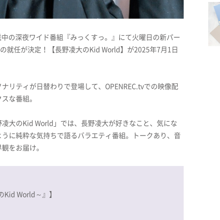
送中の深夜ワイド番組『みっくすっ。』にて火曜日の新パー
任が決定！【長野凌大のKid World】が2025年7月1日
リティが日替わりで登場して、OPENREC.tvでの映像配
クスな番組。
大のKid World」では、長野凌大が好きなこと、気にな
ように純粋な気持ちで語るバラエティ番組。トークあり、音
界観をお届け。
d World～』】