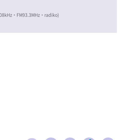
Hz・FM93.3MHz・radiko)