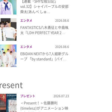
【連載「SHYな絵日記」
vol.32】シャイパープルの安部
舜太(あんべ しゅ…
エンタメ
2026.08.6
FANTASTICS八木勇征と中島颯
太『LDH PERFECT YEAR 2…
エンタメ
2026.08.6
EBiDAN NEXTから7⼈組新グル
ープ 「by standard」(バイ…
resent
プレゼント
2026.07.23
＜Present！＞佐藤勝利
(timelesz)がアニメーション映