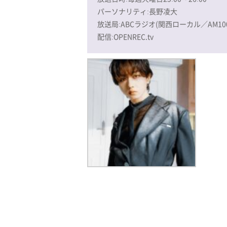
パーソナリティ:長野凌大
放送局:ABCラジオ(関西ローカル／AM1008k
配信:OPENREC.tv