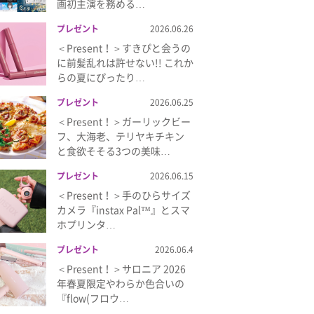
画初主演を務める…
プレゼント
2026.06.26
＜Present！＞すきぴと会うの
に前髪乱れは許せない!! これか
らの夏にぴったり…
プレゼント
2026.06.25
＜Present！＞ガーリックビー
フ、大海老、テリヤキチキン
と食欲そそる3つの美味…
プレゼント
2026.06.15
＜Present！＞手のひらサイズ
カメラ『instax Pal™』とスマ
ホプリンタ…
プレゼント
2026.06.4
＜Present！＞サロニア 2026
年春夏限定やわらか色合いの
『flow(フロウ…