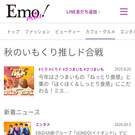
LINE友だち追加 >
トップ
ファッション
ビューティー
カフェ・グルメ
エンタ
トップ
秋のいもくり推しド合戦
ファッション
2025.8.26
くり
くりド
さつまいも
さつまいも
ド
スイーツ
ドーナツ
ミスタードーナ
今年はさつまいもの「ねっとり食感」と
ビューティー
ツ
ミスト
秋のいもくり推しド合戦
栗の「ほくほく＆しっとり食感」にこだ
わる！ミス…
カフェ・グルメ
新着ニュース
エンタメ
エンタメ
2026.08.9
ライフスタイル
EBiDAN新グループ「iiONDO(イイオンド)」デビ