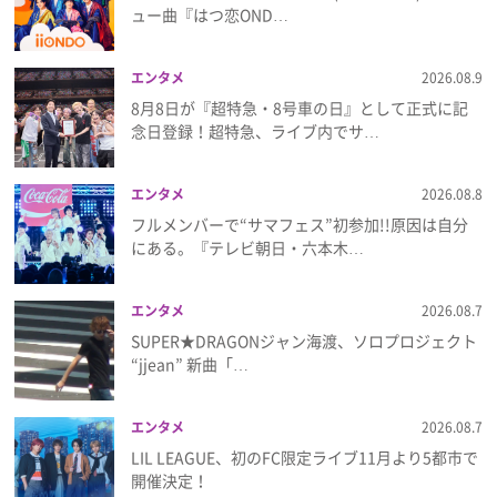
ュー曲『はつ恋OND…
プレゼント
エンタメ
2026.08.9
インタビュー
8月8日が『超特急・8号車の日』として正式に記
念日登録！超特急、ライブ内でサ…
フィルム
エンタメ
2026.08.8
フルメンバーで“サマフェス”初参加!!原因は自分
にある。『テレビ朝日・六本木…
Emoメン
ランキング
エンタメ
2026.08.7
SUPER★DRAGONジャン海渡、ソロプロジェクト
“jjean” 新曲「…
Emo!miuとは？
エンタメ
2026.08.7
LIL LEAGUE、初のFC限定ライブ11月より5都市で
免責事項
開催決定！