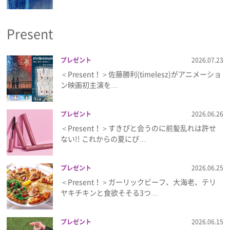
プライバシーポリシー
Present
利用規約
お問い合わせ
プレゼント
2026.07.23
＜Present！＞佐藤勝利(timelesz)がアニメーショ
ン映画初主演を…
プレゼント
2026.06.26
＜Present！＞すきぴと会うのに前髪乱れは許せ
ない!! これからの夏にぴ…
プレゼント
2026.06.25
＜Present！＞ガーリックビーフ、大海老、テリ
ヤキチキンと食欲そそる3つ…
プレゼント
2026.06.15