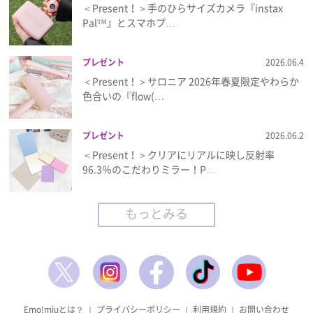
＜Present！＞手のひらサイズカメラ『instax
Pal™』とスマホプ…
プレゼント
2026.06.4
＜Present！＞サロニア 2026年春夏限定やわらか
色合いの『flow(…
プレゼント
2026.06.2
＜Present！＞クリアにリアルに映し反射率
96.3％のこだわりミラー！P…
もっとみる
Emo!miuとは？
｜
プライバシーポリシー
｜
利用規約
｜
お問い合わせ