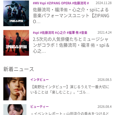
2024.11.28
MV
spi
ZIPANG OPERA
佐藤流司
心之介
新曲
楽曲
福澤 侑
音楽
佐藤流司・福澤侑・心之介・spiによる
プレゼント
音楽パフォーマンスユニット【ZIPANG
O…
インタビュー
2021.4.24
spi
佐藤流司
心之介
福澤 侑
音楽
2.5次元の人気俳優たちとミュージシャ
フィルム
ンがコラボ！佐藤流司・福澤 侑・spi＆
心之…
Emoメン
新着ニュース
ランキング
インタビュー
2026.08.5
【奥野壮インタビュー】演じるうえで一番大切に
いることは「楽しむこと」。“ゴル…
Emo!miuとは？
ビューティー
2026.08.4
免責事項
＜イベントレポート＞山田涼介の香水をつけると