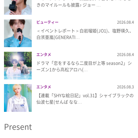
プライバシーポリシー
きのマイルールも披露♪ ジョー …
利用規約
ビューティー
2026.08.4
＜イベントレポート＞白岩瑠姫(JO1)、塩野瑛久、
お問い合わせ
白濱亜嵐(GENERATI…
エンタメ
2026.08.4
ドラマ「恋をするなら二度目が上等 season2」シ
ーズン1から髙松アロハ(…
エンタメ
2026.08.3
【連載「SHYな絵日記」vol.31】シャイブラックの
仙波七星(せんば なな…
Present