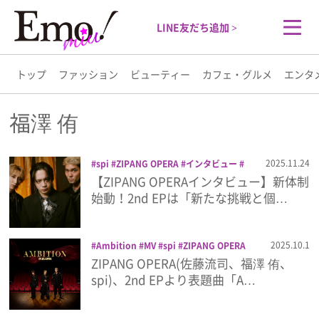
LINE友だち追加 >
トップ
ファッション
ビューティー
カフェ・グルメ
エンタ
トップ
福澤 侑
ファッション
2025.11.24
spi
ZIPANG OPERA
インタビュー
プレゼント
佐藤流司
福澤 侑
音楽
【ZIPANG OPERAインタビュー】新体制
ビューティー
始動！2nd EPは「新たな挑戦と個…
カフェ・グルメ
2025.10.1
Ambition
MV
spi
ZIPANG OPERA
佐藤流司
福澤 侑
配信
音楽
ZIPANG OPERA(佐藤流司、福澤 侑、
エンタメ
spi)、2nd EPより表題曲「A…
ライフスタイル