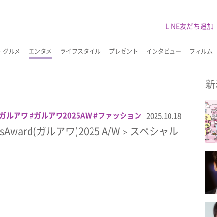
LINE友だち追加
・グルメ
エンタメ
ライフスタイル
プレゼント
インタビュー
フィルム
新
ガルアワ
ガルアワ2025AW
ファッション
2025.10.18
中川大輔
中田圭祐
四坂亮翔
守屋光治
irlsAward(ガルアワ)2025 A/W＞スペシャル
松井大奈
栄莉弥
樋之津琳太郎
水沢林太
愛大
稲井孝太朗
豊田裕大
野村康太
高橋璃央
髙橋大翔