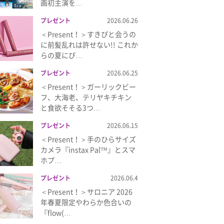
画初主演を…
プレゼント
2026.06.26
＜Present！＞すきぴと会うの
に前髪乱れは許せない!! これか
らの夏にぴ…
プレゼント
2026.06.25
＜Present！＞ガーリックビー
フ、大海老、テリヤキチキン
と食欲そそる3つ…
プレゼント
2026.06.15
＜Present！＞手のひらサイズ
カメラ『instax Pal™』とスマ
ホプ…
プレゼント
2026.06.4
＜Present！＞サロニア 2026
年春夏限定やわらか色合いの
『flow(…