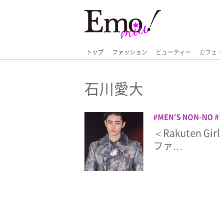
トップ
ファッション
ビューティー
カフェ
石川愛大
MEN'S NON-NO
ショー
メンノン
＜Rakuten G
小方蒼介
嵐翔真
ファ…
郎
海谷遠音
石川
鈴々木響
鈴木仁