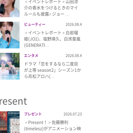
＜イベントレポート＞山田涼
介の香水をつけるときのマイ
ルールも披露♪ ジョー …
ビューティー
2026.08.4
＜イベントレポート＞白岩瑠
姫(JO1)、塩野瑛久、白濱亜嵐
(GENERATI…
エンタメ
2026.08.4
ドラマ「恋をするなら二度目
が上等 season2」シーズン1か
ら髙松アロハ(…
resent
プレゼント
2026.07.23
＜Present！＞佐藤勝利
(timelesz)がアニメーション映