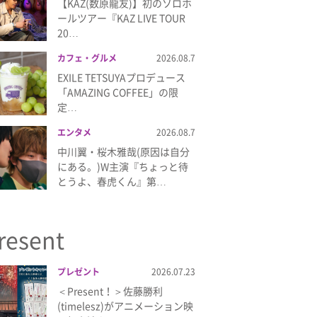
【KAZ(数原龍友)】初のソロホ
ールツアー『KAZ LIVE TOUR
20…
カフェ・グルメ
2026.08.7
EXILE TETSUYAプロデュース
「AMAZING COFFEE」の限
定…
エンタメ
2026.08.7
中川翼・桜木雅哉(原因は自分
にある。)W主演『ちょっと待
とうよ、春虎くん』第…
resent
プレゼント
2026.07.23
＜Present！＞佐藤勝利
(timelesz)がアニメーション映