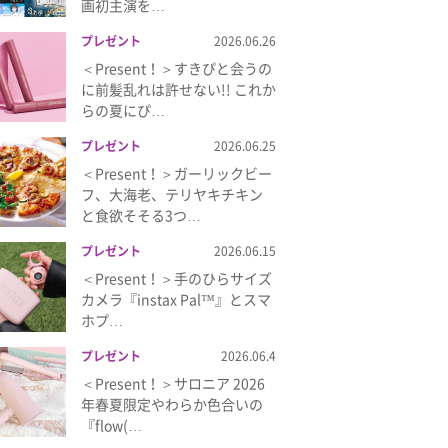
画初主演を…
プレゼント
2026.06.26
＜Present！＞すきぴと会うの
に前髪乱れは許せない!! これか
らの夏にぴ…
プレゼント
2026.06.25
＜Present！＞ガーリックビー
フ、大海老、テリヤキチキン
と食欲そそる3つ…
プレゼント
2026.06.15
＜Present！＞手のひらサイズ
カメラ『instax Pal™』とスマ
ホプ…
プレゼント
2026.06.4
＜Present！＞サロニア 2026
年春夏限定やわらか色合いの
『flow(…