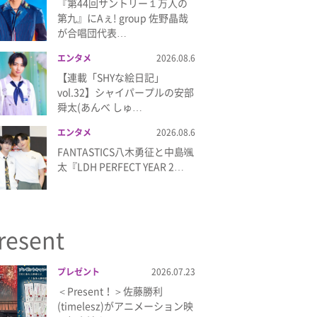
『第44回サントリー１万人の
第九』にAぇ! group 佐野晶哉
が合唱団代表…
エンタメ
2026.08.6
【連載「SHYな絵日記」
vol.32】シャイパープルの安部
舜太(あんべ しゅ…
エンタメ
2026.08.6
FANTASTICS八木勇征と中島颯
太『LDH PERFECT YEAR 2…
resent
プレゼント
2026.07.23
＜Present！＞佐藤勝利
(timelesz)がアニメーション映