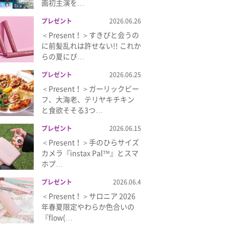
画初主演を…
プレゼント
2026.06.26
＜Present！＞すきぴと会うの
に前髪乱れは許せない!! これか
らの夏にぴ…
プレゼント
2026.06.25
＜Present！＞ガーリックビー
フ、大海老、テリヤキチキン
と食欲そそる3つ…
プレゼント
2026.06.15
＜Present！＞手のひらサイズ
カメラ『instax Pal™』とスマ
ホプ…
プレゼント
2026.06.4
＜Present！＞サロニア 2026
年春夏限定やわらか色合いの
『flow(…