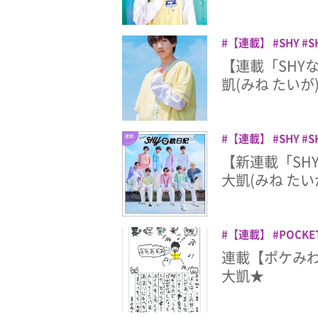
【連載】
SHY
S
【連載「SHY
凱(みね たいが
【連載】
SHY
S
【新連載「SH
大凱(みね たい
【連載】
POCKET
峯大凱
峯脇
連載【ポケみわ絵
大凱★