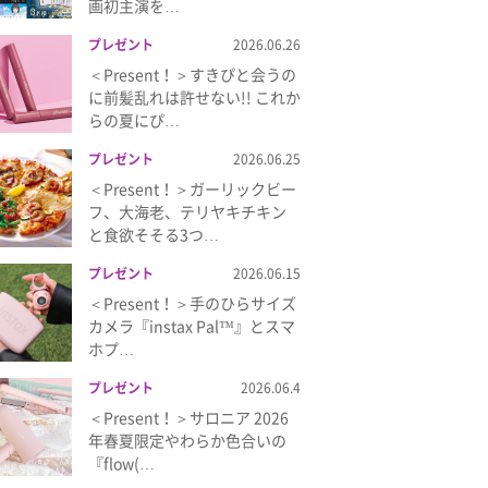
画初主演を…
プレゼント
2026.06.26
＜Present！＞すきぴと会うの
に前髪乱れは許せない!! これか
らの夏にぴ…
プレゼント
2026.06.25
＜Present！＞ガーリックビー
フ、大海老、テリヤキチキン
と食欲そそる3つ…
プレゼント
2026.06.15
＜Present！＞手のひらサイズ
カメラ『instax Pal™』とスマ
ホプ…
プレゼント
2026.06.4
＜Present！＞サロニア 2026
年春夏限定やわらか色合いの
『flow(…