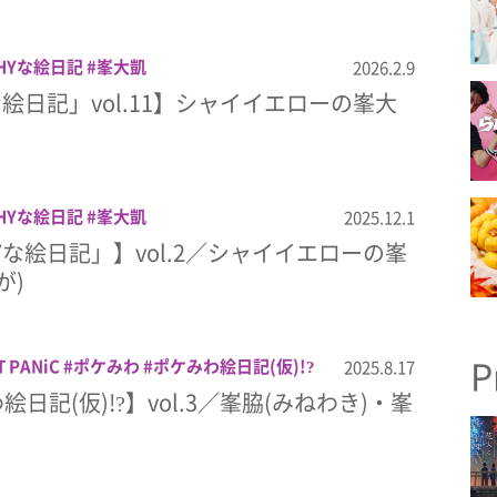
HYな絵日記
峯大凱
2026.2.9
な絵日記」vol.11】シャイイエローの峯大
)
HYな絵日記
峯大凱
2025.12.1
Yな絵日記」】vol.2／シャイイエローの峯
が)
P
 PANiC
ポケみわ
ポケみわ絵日記(仮)!?
2025.8.17
日記(仮)!?】vol.3／峯脇(みねわき)・峯