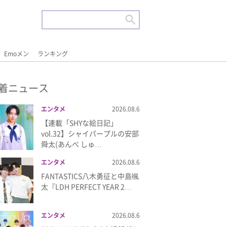
Emoメン
ランキング
着ニュース
エンタメ
2026.08.6
【連載「SHYな絵日記」
vol.32】シャイパープルの安部
舜太(あんべ しゅ…
エンタメ
2026.08.6
FANTASTICS八木勇征と中島颯
太『LDH PERFECT YEAR 2…
エンタメ
2026.08.6