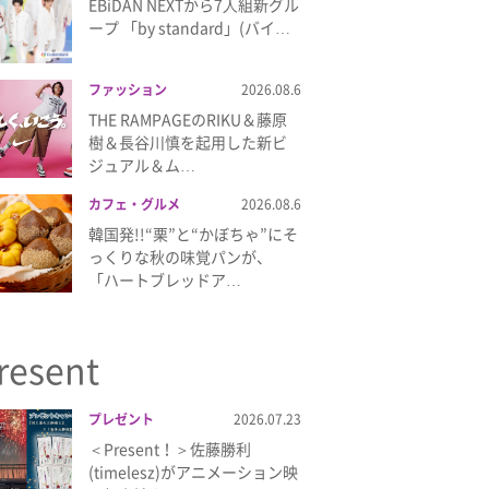
EBiDAN NEXTから7⼈組新グル
ープ 「by standard」(バイ…
ファッション
2026.08.6
THE RAMPAGEのRIKU＆藤原
樹＆長谷川慎を起用した新ビ
ジュアル＆ム…
カフェ・グルメ
2026.08.6
韓国発!!“栗”と“かぼちゃ”にそ
っくりな秋の味覚パンが、
「ハートブレッドア…
resent
プレゼント
2026.07.23
＜Present！＞佐藤勝利
(timelesz)がアニメーション映