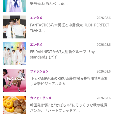
安部舜太(あんべ しゅ…
プレゼント
エンタメ
2026.08.6
インタビュー
FANTASTICS八木勇征と中島颯太『LDH PERFECT
YEAR 2…
フィルム
エンタメ
2026.08.6
EBiDAN NEXTから7⼈組新グループ 「by
standard」(バイ…
Emoメン
ランキング
ファッション
2026.08.6
THE RAMPAGEのRIKU＆藤原樹＆長谷川慎を起用
した新ビジュアル＆ム…
Emo!miuとは？
カフェ・グルメ
2026.08.6
韓国発!!“栗”と“かぼちゃ”にそっくりな秋の味覚
免責事項
パンが、「ハートブレッドア…