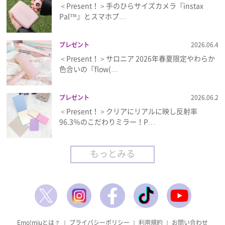
＜Present！＞手のひらサイズカメラ『instax
Pal™』とスマホプ…
プレゼント
2026.06.4
＜Present！＞サロニア 2026年春夏限定やわらか
色合いの『flow(…
プレゼント
2026.06.2
＜Present！＞クリアにリアルに映し反射率
96.3％のこだわりミラー！P…
もっとみる
Emo!miuとは？
｜
プライバシーポリシー
｜
利用規約
｜
お問い合わせ