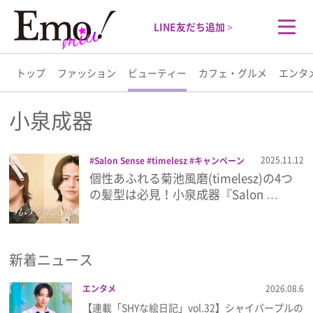
LINE友だち追加 >
トップ
ファッション
ビューティー
カフェ・グルメ
エンタ
トップ
小泉成器
ファッション
2025.11.12
Salon Sense
timelesz
キャンペーン
ドライヤー
ヘアアイロン
小泉成器
個性あふれる菊池風磨(timelesz)の4つ
ビューティー
菊池風磨
の髪型は必見！小泉成器『Salon …
カフェ・グルメ
新着ニュース
エンタメ
エンタメ
2026.08.6
ライフスタイル
【連載「SHYな絵日記」vol.32】シャイパープルの