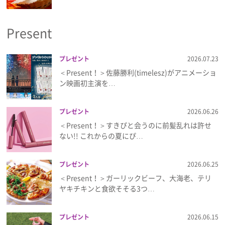
プライバシーポリシー
Present
利用規約
お問い合わせ
プレゼント
2026.07.23
＜Present！＞佐藤勝利(timelesz)がアニメーショ
ン映画初主演を…
プレゼント
2026.06.26
＜Present！＞すきぴと会うのに前髪乱れは許せ
ない!! これからの夏にぴ…
プレゼント
2026.06.25
＜Present！＞ガーリックビーフ、大海老、テリ
ヤキチキンと食欲そそる3つ…
プレゼント
2026.06.15