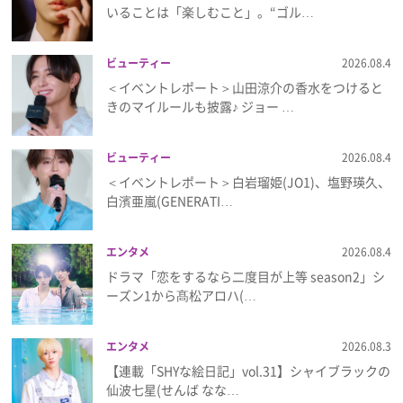
いることは「楽しむこと」。“ゴル…
プレゼント
ビューティー
2026.08.4
インタビュー
＜イベントレポート＞山田涼介の香水をつけると
きのマイルールも披露♪ ジョー …
フィルム
ビューティー
2026.08.4
＜イベントレポート＞白岩瑠姫(JO1)、塩野瑛久、
白濱亜嵐(GENERATI…
Emoメン
ランキング
エンタメ
2026.08.4
ドラマ「恋をするなら二度目が上等 season2」シ
ーズン1から髙松アロハ(…
Emo!miuとは？
エンタメ
2026.08.3
【連載「SHYな絵日記」vol.31】シャイブラックの
免責事項
仙波七星(せんば なな…