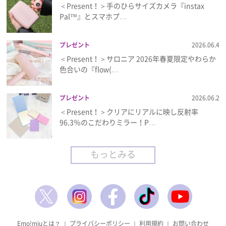
＜Present！＞手のひらサイズカメラ『instax
Pal™』とスマホプ…
プレゼント
2026.06.4
＜Present！＞サロニア 2026年春夏限定やわらか
色合いの『flow(…
プレゼント
2026.06.2
＜Present！＞クリアにリアルに映し反射率
96.3％のこだわりミラー！P…
もっとみる
Emo!miuとは？
｜
プライバシーポリシー
｜
利用規約
｜
お問い合わせ