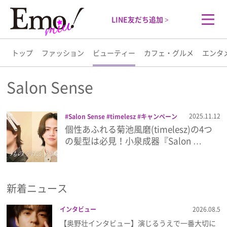
LINE友だち追加 >
トップ
ファッション
ビューティー
カフェ・グルメ
エンタ
トップ
Salon Sense
ファッション
2025.11.12
Salon Sense
timelesz
キャンペーン
ドライヤー
ヘアアイロン
小泉成器
個性あふれる菊池風磨(timelesz)の4つ
ビューティー
菊池風磨
の髪型は必見！小泉成器『Salon …
カフェ・グルメ
新着ニュース
エンタメ
インタビュー
2026.08.5
ライフスタイル
【奥野壮インタビュー】演じるうえで一番大切に