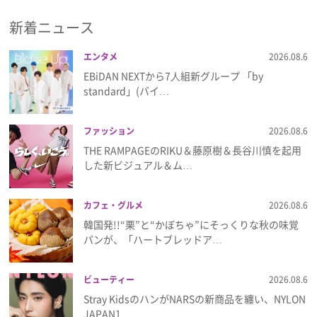
新着ニュース
プレゼント
エンタメ
2026.08.6
インタビュー
EBiDAN NEXTから7⼈組新グループ 「by
standard」(バイ…
フィルム
ファッション
2026.08.6
THE RAMPAGEのRIKU＆藤原樹＆長谷川慎を起用
Emoメン
した新ビジュアル＆ム…
ランキング
カフェ・グルメ
2026.08.6
韓国発!!“栗”と“かぼちゃ”にそっくりな秋の味覚
パンが、「ハートブレッドア…
Emo!miuとは？
ビューティー
2026.08.6
免責事項
Stray KidsのハンがNARSの新商品を纏い、NYLON
JAPAN1…