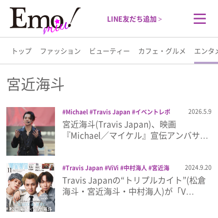
LINE友だち追加 >
トップ
ファッション
ビューティー
カフェ・グルメ
エンタ
トップ
宮近海斗
ファッション
2026.5.9
Michael
Travis Japan
イベントレポ
宮近海斗
映画
宮近海斗(Travis Japan)、映画
ビューティー
『Michael／マイケル』宣伝アンバサ…
カフェ・グルメ
2024.9.20
Travis Japan
ViVi
中村海人
宮近海
斗
松倉海斗
雑誌
Travis Japanの“トリプルカイト”(松倉
エンタメ
海斗・宮近海斗・中村海人)が「V…
ライフスタイル