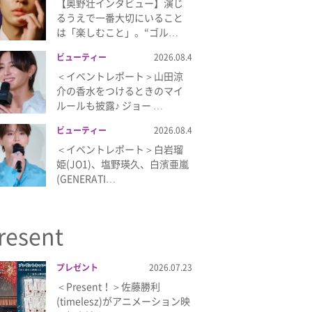
【奥野壮インタビュー】演じ
るうえで一番大切にいること
は「楽しむこと」。“ゴル…
ビューティー
2026.08.4
＜イベントレポート＞山田涼
介の香水をつけるときのマイ
ルールも披露♪ ジョー …
ビューティー
2026.08.4
＜イベントレポート＞白岩瑠
姫(JO1)、塩野瑛久、白濱亜嵐
(GENERATI…
resent
プレゼント
2026.07.23
＜Present！＞佐藤勝利
(timelesz)がアニメーション映