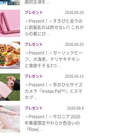
画初主演を…
プレゼント
2026.06.26
＜Present！＞すきぴと会うの
に前髪乱れは許せない!! これか
らの夏にぴ…
プレゼント
2026.06.25
＜Present！＞ガーリックビー
フ、大海老、テリヤキチキン
と食欲そそる3つ…
プレゼント
2026.06.15
＜Present！＞手のひらサイズ
カメラ『instax Pal™』とスマ
ホプ…
プレゼント
2026.06.4
＜Present！＞サロニア 2026
年春夏限定やわらか色合いの
『flow(…