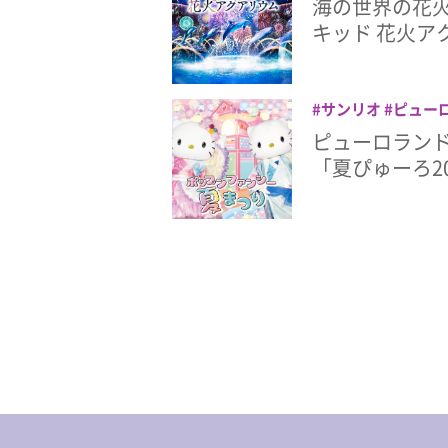
海の世界の花火
キッド 花火ア
サンリオ
ピュー
ピューロラン
「夏ぴゅーろ2