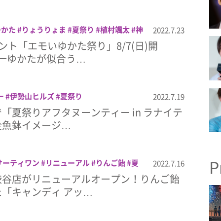
ゆかた
りょうりょま
夏祭り
植村颯太
神
2022.7.23
CCO STUDIO
ント「エモいゆかた祭り」8/7(日)開
一ゆかたが似合う…
ー
伊勢山ヒルズ
夏祭り
2022.7.19
「夏祭りアフタヌーンティー in ラナイテ
金魚鉢イメージ…
P
サーティワン
リニューアル
りんご飴
夏
2022.7.16
渋谷店がリニューアルオープン！りんご飴
「キャンディ アッ…