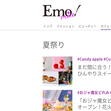
トップ
ファッション
ビューティー
カフェ
夏祭り
Candy apple
Cu
ROOF
いちごシェ
まだ間に合う！
チョコミント
ぶ
ひんやりスイー
おジャ魔女どれみ
「おジャ魔女ど
オープン！花