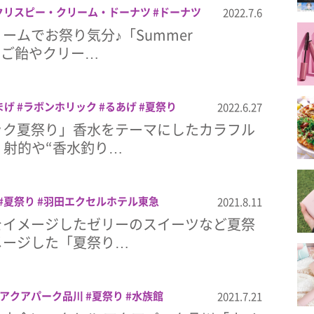
クリスピー・クリーム・ドーナツ
ドーナツ
2022.7.6
んご飴
夏祭り
ームでお祭り気分♪「Summer
」りんご飴やクリー…
まげ
ラボンホリック
るあげ
夏祭り
2022.6.27
ック夏祭り」香水をテーマにしたカラフル
、射的や“香水釣り…
夏祭り
羽田エクセルホテル東急
2021.8.11
をイメージしたゼリーのスイーツなど夏祭
メージした「夏祭り…
 アクアパーク品川
夏祭り
水族館
2021.7.21