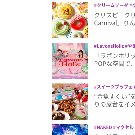
クリームソーダ
ポップコーン
り
クリスピークリ
Carnival
LavonsHolic
や
「ラボンホリ
POPな空間で
スイーツブッフェ
“金魚すくい”
りの屋台をイ
NAKED
マクセル