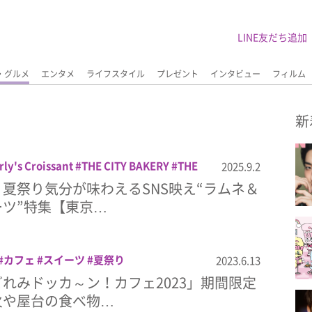
LINE友だち追加
・グルメ
エンタメ
ライフスタイル
プレゼント
インタビュー
フィルム
新
rly's Croissant
THE CITY BAKERY
THE
2025.9.2
イク
クラマエカヌレ
シェイク
スイーツ
夏祭り気分が味わえるSNS映え“ラムネ＆
た串カツ
ラムネ
りんご飴
夏祭り
ツ”特集【東京…
カフェ
スイーツ
夏祭り
2023.6.13
れみドッカ～ン！カフェ2023」期間限定
火や屋台の食べ物…