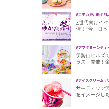
エモい
やまげ
田明神文化交流館EDO
Z世代向けイベ
催！“今、日本
アフタヌーンティ
伊勢山ヒルズで
ラス」開催！
アイスクリーム
祭り
渋谷
サーティワン
をイメージした