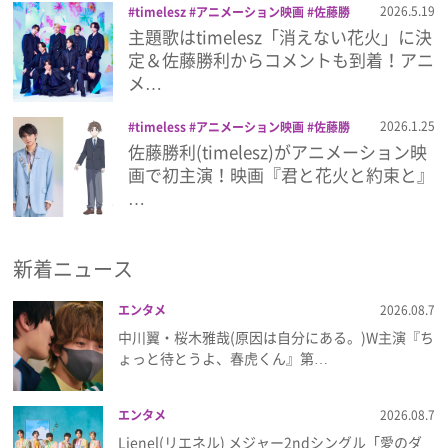
2026.5.19
timelesz
アニメーション映画
佐藤勝
利
君と花火と約束と
映画
消えない花
主題歌はtimelesz「消えない花火」に決
プレゼント
火
定＆佐藤勝利からコメントも到着！アニ
メ…
インタビュー
2026.1.25
timeless
アニメーション映画
佐藤勝
利
君と花火と約束と
映画
佐藤勝利(timelesz)がアニメーション映
フィルム
画で初主演！映画『君と花火と約束と』
…
Emoメン
新着ニュース
ランキング
エンタメ
2026.08.7
中川翼・桜木雅哉(原因は自分にある。)W主演『ち
ょっと待とうよ、春虎くん』第…
Emo!miuとは？
エンタメ
2026.08.7
免責事項
Lienel(リエネル) メジャー2ndシングル「愛のダ