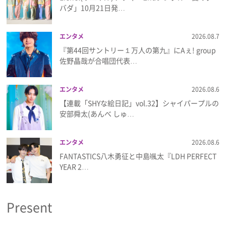
プライバシーポリシー
バダ」10月21日発…
利用規約
エンタメ
2026.08.7
『第44回サントリー１万人の第九』にAぇ! group
お問い合わせ
佐野晶哉が合唱団代表…
エンタメ
2026.08.6
【連載「SHYな絵日記」vol.32】シャイパープルの
安部舜太(あんべ しゅ…
エンタメ
2026.08.6
FANTASTICS八木勇征と中島颯太『LDH PERFECT
YEAR 2…
Present