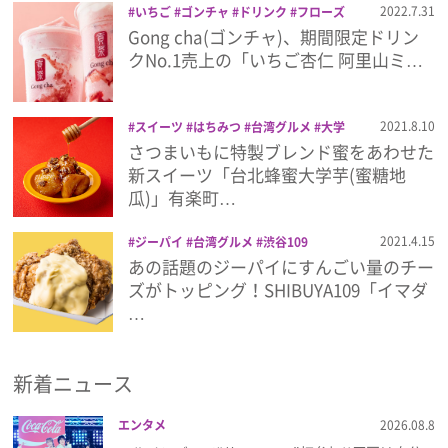
2022.7.31
いちご
ゴンチャ
ドリンク
フローズ
ン
台湾グルメ
期間限定
杏仁豆腐
Gong cha(ゴンチャ)、期間限定ドリン
プレゼント
クNo.1売上の「いちご杏仁 阿里山ミ…
インタビュー
2021.8.10
スイーツ
はちみつ
台湾グルメ
大学
芋
さつまいもに特製ブレンド蜜をあわせた
フィルム
新スイーツ「台北蜂蜜大学芋(蜜糖地
瓜)」有楽町…
Emoメン
2021.4.15
ジーパイ
台湾グルメ
渋谷109
あの話題のジーパイにすんごい量のチー
ランキング
ズがトッピング！SHIBUYA109「イマダ
…
Emo!miuとは？
新着ニュース
免責事項
エンタメ
2026.08.8