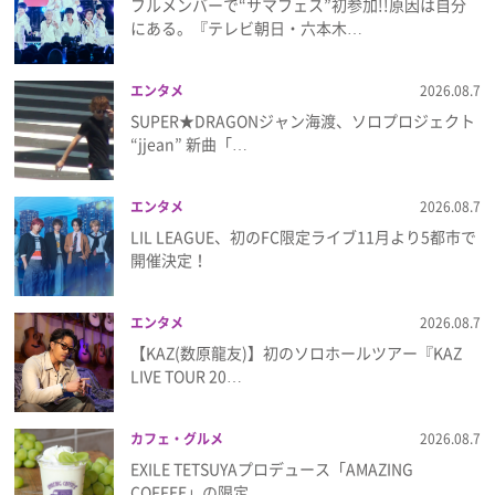
フルメンバーで“サマフェス”初参加!!原因は自分
プライバシーポリシー
にある。『テレビ朝日・六本木…
利用規約
エンタメ
2026.08.7
お問い合わせ
SUPER★DRAGONジャン海渡、ソロプロジェクト
“jjean” 新曲「…
エンタメ
2026.08.7
LIL LEAGUE、初のFC限定ライブ11月より5都市で
開催決定！
エンタメ
2026.08.7
【KAZ(数原龍友)】初のソロホールツアー『KAZ
LIVE TOUR 20…
カフェ・グルメ
2026.08.7
EXILE TETSUYAプロデュース「AMAZING
COFFEE」の限定…