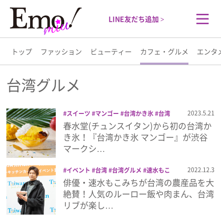
LINE友だち追加 >
トップ
ファッション
ビューティー
カフェ・グルメ
エンタ
トップ
台湾グルメ
ファッション
2023.5.21
スイーツ
マンゴー
台湾かき氷
台湾
グルメ
台湾スイーツ
春水堂
春水堂(チュンスイタン)から初の台湾か
ビューティー
き氷！『台湾かき氷 マンゴー』が渋谷
マークシ…
カフェ・グルメ
2022.12.3
イベント
台湾
台湾グルメ
速水もこ
みち
俳優・速水もこみちが台湾の農産品を大
エンタメ
絶賛！人気のルーロー飯や肉まん、台湾
リブが楽し…
ライフスタイル