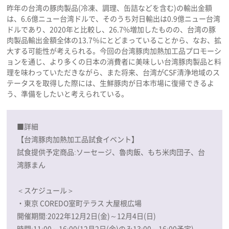
昨年の台湾の豚肉製品(冷凍、調理、缶詰などを含む)の輸出金額
は、6.6億ニュー台湾ドルで、そのうち対日輸出は0.9億ニュー台湾
ドルであり、2020年と比較し、26.7%増加したものの、台湾の豚
肉製品輸出金額全体の13.7％にとどまっていることから、なお、拡
大する可能性が考えられる。今回の台湾豚肉加熱加工品プロモーシ
ョンを通じ、より多くの日本の消費者に美味しい台湾豚肉製品と料
理を味わっていただきながら、また将来、台湾がCSF清浄地域のス
テータスを取得した際には、生鮮豚肉が日本市場に復帰できるよ
う、準備をしたいと考えられている。
■詳細
【台湾豚肉加熱加工品試食イベント】
試食提供予定商品:ソーセージ、魯肉飯、もち米肉団子、台
湾豚まん
＜スケジュール＞
・東京 COREDO室町テラス 大屋根広場
開催期間:2022年12月2日(金)～12月4日(日)
時間:11:00～16:00(12月2日(金)のみ13:00～16:00予定)