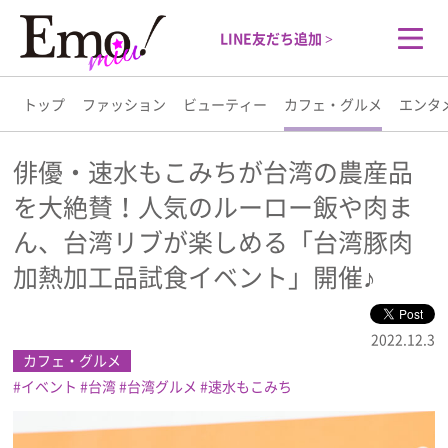
LINE友だち追加 >
トップ
ファッション
ビューティー
カフェ・グルメ
エンタ
トップ
俳優・速水もこみちが台湾の農産品
を大絶賛！人気のルーロー飯や肉ま
ファッション
ん、台湾リブが楽しめる「台湾豚肉
ビューティー
加熱加工品試食イベント」開催♪
カフェ・グルメ
2022.12.3
カフェ・グルメ
エンタメ
イベント
台湾
台湾グルメ
速水もこみち
ライフスタイル