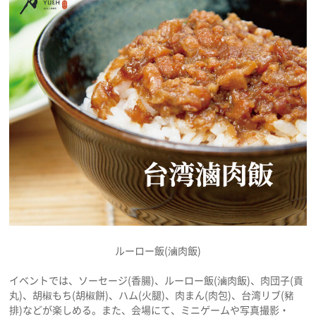
ルーロー飯(滷肉飯)
イベントでは、ソーセージ(香腸)、ルーロー飯(滷肉飯)、肉団子(貢
丸)、胡椒もち(胡椒餅)、ハム(火腿)、肉まん(肉包)、台湾リブ(豬
排)などが楽しめる。また、会場にて、ミニゲームや写真撮影・