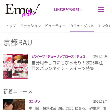
LINE友だち追加 >
トップ
ファッション
ビューティー
カフェ・グルメ
エンタ
トップ
京都RAU
ファッション
2025.1.16
スイーツ
チューリップローズ
チョコ
レート
パレスホテル東京
バレンタイン
自分用チョコにもぴったり！2025年注
ビューティー
ピエール マルコリーニ
フォションホテ
目のバレンタイン・スイーツ特集
ル京都
京都RAU
カフェ・グルメ
新着ニュース
エンタメ
エンタメ
2026.08.7
ライフスタイル
中川翼・桜木雅哉(原因は自分にある。)W主演『ち