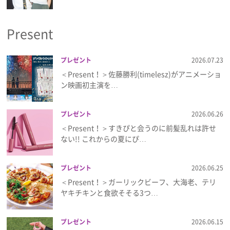
プライバシーポリシー
Present
利用規約
お問い合わせ
プレゼント
2026.07.23
＜Present！＞佐藤勝利(timelesz)がアニメーショ
ン映画初主演を…
プレゼント
2026.06.26
＜Present！＞すきぴと会うのに前髪乱れは許せ
ない!! これからの夏にぴ…
プレゼント
2026.06.25
＜Present！＞ガーリックビーフ、大海老、テリ
ヤキチキンと食欲そそる3つ…
プレゼント
2026.06.15