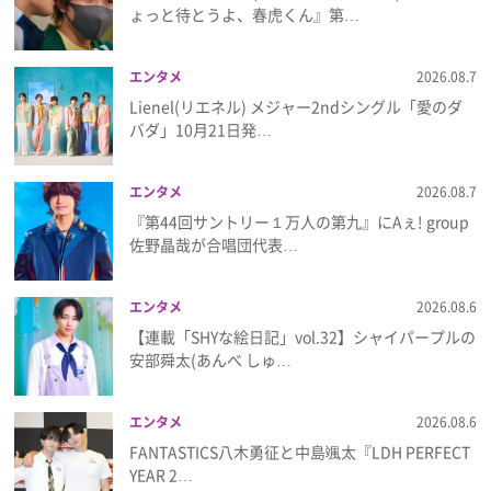
ょっと待とうよ、春虎くん』第…
プレゼント
エンタメ
2026.08.7
インタビュー
Lienel(リエネル) メジャー2ndシングル「愛のダ
バダ」10月21日発…
フィルム
エンタメ
2026.08.7
『第44回サントリー１万人の第九』にAぇ! group
佐野晶哉が合唱団代表…
Emoメン
ランキング
エンタメ
2026.08.6
【連載「SHYな絵日記」vol.32】シャイパープルの
安部舜太(あんべ しゅ…
Emo!miuとは？
エンタメ
2026.08.6
FANTASTICS八木勇征と中島颯太『LDH PERFECT
免責事項
YEAR 2…