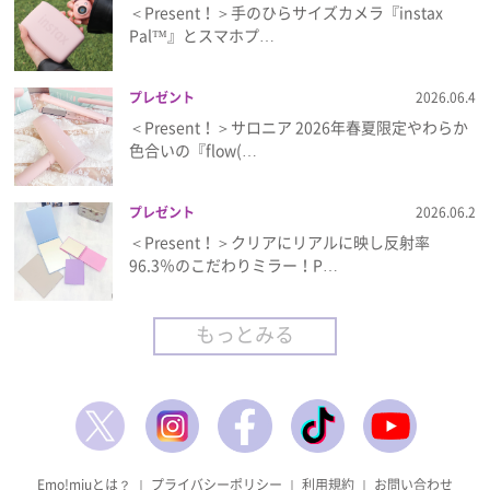
＜Present！＞手のひらサイズカメラ『instax
Pal™』とスマホプ…
プレゼント
2026.06.4
＜Present！＞サロニア 2026年春夏限定やわらか
色合いの『flow(…
プレゼント
2026.06.2
＜Present！＞クリアにリアルに映し反射率
96.3％のこだわりミラー！P…
もっとみる
Emo!miuとは？
｜
プライバシーポリシー
｜
利用規約
｜
お問い合わせ