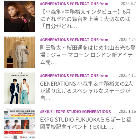
2025.6.7
GENERATIONS
GENERATIONS from
PHENOMENON from EXILE TRIBE
LIL
EXILE TRIBE
インタビュー
プレゼント
【小森隼×中務裕太インタビュー】6月
LEAGUE
LIL LEAGUE from EXILE
プレゼント
中務裕太
小森隼
にそれぞれの舞台を上演！大切なのは
TRIBE
PSYCHIC FEVER
PSYCHIC
FEVER from EXILE TRIBE
THE JET
「自分がどれ…
インタビュー
BOY BANGERZ
THE JET BOY
BANGERZ from EXILE TRIBE
THE
2025.4.24
GENERATIONS
GENERATIONS from
RAMPAGE
THE RAMPAGE from EXILE
EXILE TRIBE
ジョー マローン ロンドン
町田啓太・桜田通をはじめ北山宏光も登
TRIBE
WOLF HOWL HARMONY
中務
ディーン・フジオカ
フレグランス
中
フィルム
場！ジョー マローン ロンドン新アイテ
裕太
橘ケンチ
務裕太
北山宏光
小泉孝太郎
桜田通
ム発…
槙野智章
町田啓太
野村康太
高杉真宙
Emoメン
2025.4.11
GENERATIONS
GENERATIONS from
EXILE TRIBE
ステージ
中務裕太
小森
GENERATIONS 小森隼＆中務裕太の2人
ランキング
隼
が繰り広げるスペシャルなステージが
自…
2025.1.16
EXILE
EXPG STUDIO
GENERATIONS
Emo!miuとは？
GENERATIONS from EXILE TRIBE
EXPG STUDIO FUKUOKAららぽーと福
TETSUYA
THE RAMPAGE from EXILE
岡開校記念イベント！EXILE …
TRIBE
アクトスクール
イベント
ダン
免責事項
ス
中務裕太
学校
小森隼
浦川翔平