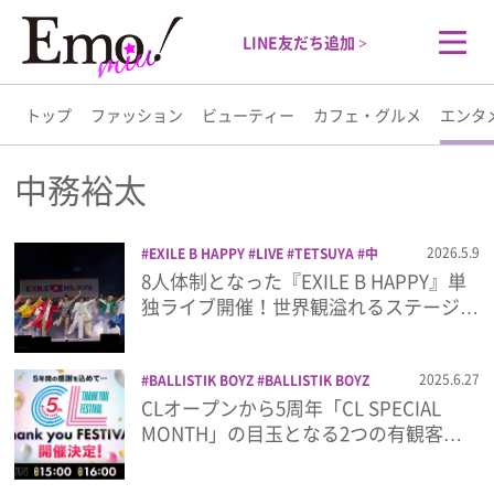
LINE友だち追加 >
トップ
ファッション
ビューティー
カフェ・グルメ
エンタ
トップ
中務裕太
ファッション
2026.5.9
EXILE B HAPPY
LIVE
TETSUYA
中
務裕太
中島颯太
吉野北人
小森隼
岩
8人体制となった『EXILE B HAPPY』単
ビューティー
谷翔吾
木村慧人
浦川翔平
音楽
独ライブ開催！世界観溢れるステージ…
カフェ・グルメ
2025.6.27
BALLISTIK BOYZ
BALLISTIK BOYZ
from EXILE TRIBE
CL
EXILE
EXILE
CLオープンから5周年「CL SPECIAL
エンタメ
SHOKICHI
EXILE THE SECOND
MONTH」の目玉となる2つの有観客…
FANTASTICS
GENERATIONS
GENERATIONS from EXILE TRIBE
ライフスタイル
KID PHENOMENON
KID