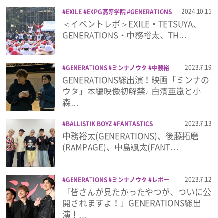
プライバシーポリシー
2024.10.15
EXILE
EXPG高等学院
GENERATIONS
LDH
TETSUYA
THE RAMPAGE
中務
＜イベントレポ＞EXILE・TETSUYA、
利用規約
裕太
山本彰吾
浦川翔平
運動会
GENERATIONS・中務裕太、TH…
お問い合わせ
2023.7.19
GENERATIONS
ミンナノウタ
中務裕
太
佐野玲於
小森隼
数原龍友
映画
GENERATIONS総出演！映画「ミンナの
片寄涼太
白濱亜嵐
関口メンディー
ウタ」本編映像初解禁♪ 白濱亜嵐と小
森…
2023.7.13
BALLISTIK BOYZ
FANTASTICS
FM802
GENERATIONS
LDH
中務裕太(GENERATIONS)、後藤拓磨
PSYCHIC FEVER
THE RAMPAGE
ラジ
(RAMPAGE)、中島颯太(FANT…
オ
中務裕太
中島颯太
中西椋雅
後藤
拓磨
砂田将宏
2023.7.12
GENERATIONS
ミンナノウタ
レポー
ト
中務裕太
佐野玲於
小森隼
数原龍
「皆さんが見たかったやつが、ついに公
友
映画
片寄涼太
白濱亜嵐
関口メン
開されますよ！」GENERATIONS総出
ディー
演！…