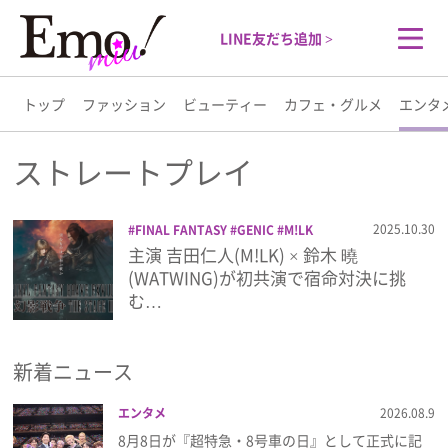
LINE友だち追加 >
トップ
ファッション
ビューティー
カフェ・グルメ
エンタ
トップ
ストレートプレイ
ファッション
2025.10.30
FINAL FANTASY
GENIC
M!LK
WATWING
スクウェア・エニックス
主演 吉田仁人(M!LK) × 鈴木 曉
ビューティー
ストレートプレイ
原因は自分にある。
(WATWING)が初共演で宿命対決に挑
吉田仁人
武藤 潤
福澤希空
舞台
鈴木
む…
曉
雨宮 翔
カフェ・グルメ
新着ニュース
エンタメ
エンタメ
2026.08.9
ライフスタイル
8月8日が『超特急・8号車の日』として正式に記