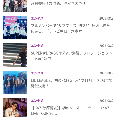
念日登録！超特急、ライブ内でサ…
プレゼント
エンタメ
2026.08.8
インタビュー
フルメンバーで“サマフェス”初参加!!原因は自分
にある。『テレビ朝日・六本木…
フィルム
エンタメ
2026.08.7
SUPER★DRAGONジャン海渡、ソロプロジェクト
“jjean” 新曲「…
Emoメン
ランキング
エンタメ
2026.08.7
LIL LEAGUE、初のFC限定ライブ11月より5都市で
開催決定！
Emo!miuとは？
エンタメ
2026.08.7
【KAZ(数原龍友)】初のソロホールツアー『KAZ
免責事項
LIVE TOUR 20…