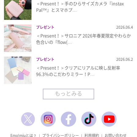
＜Present！＞手のひらサイズカメラ『instax
Pal™』とスマホプ…
プレゼント
2026.06.4
＜Present！＞サロニア 2026年春夏限定やわらか
色合いの『flow(…
プレゼント
2026.06.2
＜Present！＞クリアにリアルに映し反射率
96.3％のこだわりミラー！P…
もっとみる
Emo!miuとは？
｜
プライバシーポリシー
｜
利用規約
｜
お問い合わせ