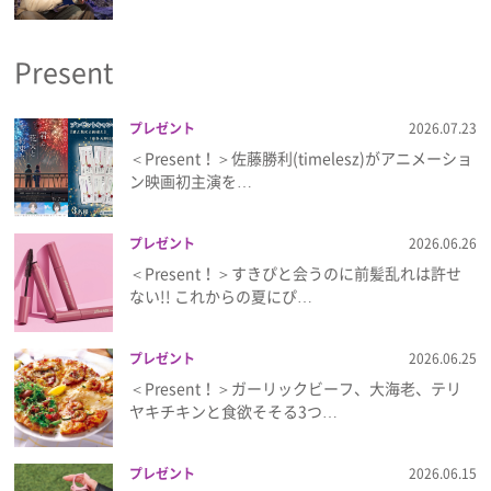
プライバシーポリシー
Present
利用規約
お問い合わせ
プレゼント
2026.07.23
＜Present！＞佐藤勝利(timelesz)がアニメーショ
ン映画初主演を…
プレゼント
2026.06.26
＜Present！＞すきぴと会うのに前髪乱れは許せ
ない!! これからの夏にぴ…
プレゼント
2026.06.25
＜Present！＞ガーリックビーフ、大海老、テリ
ヤキチキンと食欲そそる3つ…
プレゼント
2026.06.15