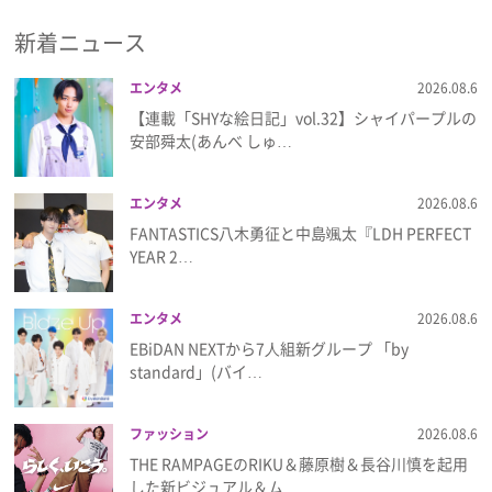
新着ニュース
プレゼント
エンタメ
2026.08.6
インタビュー
【連載「SHYな絵日記」vol.32】シャイパープルの
安部舜太(あんべ しゅ…
フィルム
エンタメ
2026.08.6
FANTASTICS八木勇征と中島颯太『LDH PERFECT
Emoメン
YEAR 2…
ランキング
エンタメ
2026.08.6
EBiDAN NEXTから7⼈組新グループ 「by
standard」(バイ…
Emo!miuとは？
ファッション
2026.08.6
免責事項
THE RAMPAGEのRIKU＆藤原樹＆長谷川慎を起用
した新ビジュアル＆ム…