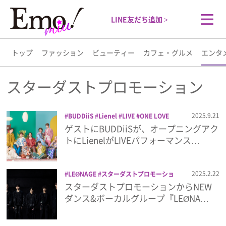
LINE友だち追加 >
トップ
ファッション
ビューティー
カフェ・グルメ
エンタ
トップ
スターダストプロモーション
ファッション
2025.9.21
BUDDiiS
Lienel
LIVE
ONE LOVE
ONE HEART
オーディション
スターダ
ゲストにBUDDiiSが、オープニングアク
ビューティー
ストプロモーション
ライブ
私立恵比寿
トにLienelがLIVEパフォーマンス…
中学
音楽
カフェ・グルメ
2025.2.22
LEØNAGE
スターダストプロモーショ
ン
レオネージュ
スターダストプロモーションからNEW
エンタメ
ダンス&ボーカルグループ『LEØNA…
ライフスタイル