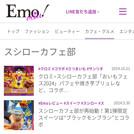
LINE友だち追加 >
トップ
ファッション
ビューティー
カフェ・グルメ
エンタ
トップ
スシローカフェ部
ファッション
2024.10.21
クロミ
コラボ
さつまいも
サンリオ
スイーツ
スシロー
スシローカフェ部
クロミ×スシローカフェ部「おいもフェ
ビューティー
ス2024」パフェや焼き芋ブリュレな
ど、コラボ…
カフェ・グルメ
2024.5.30
Emoレビュー
スイーツ
スシロー
ス
シローカフェ部
寿司
スシローカフェ部が再始動！第1弾限定
エンタメ
スイーツは“ブラックモンブラン”とコラ
ボ
ライフスタイル