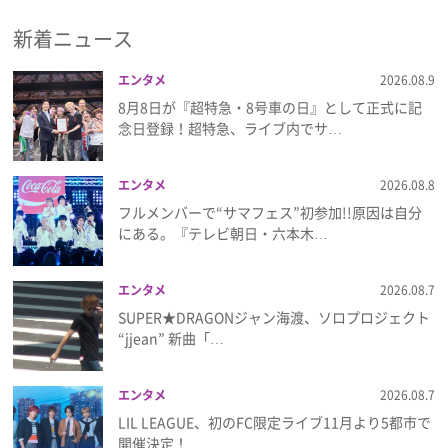
新着ニュース
プレゼント
エンタメ
2026.08.9
インタビュー
8月8日が『超特急・8号車の日』として正式に記
念日登録！超特急、ライブ内でサ…
フィルム
エンタメ
2026.08.8
フルメンバーで“サマフェス”初参加!!原因は自分
Emoメン
にある。『テレビ朝日・六本木…
ランキング
エンタメ
2026.08.7
SUPER★DRAGONジャン海渡、ソロプロジェクト
“jjean” 新曲「…
Emo!miuとは？
エンタメ
2026.08.7
免責事項
LIL LEAGUE、初のFC限定ライブ11月より5都市で
開催決定！