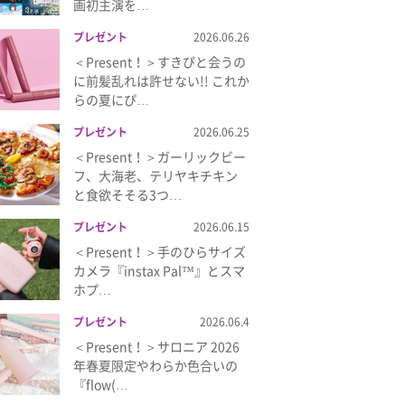
画初主演を…
プレゼント
2026.06.26
＜Present！＞すきぴと会うの
に前髪乱れは許せない!! これか
らの夏にぴ…
プレゼント
2026.06.25
＜Present！＞ガーリックビー
フ、大海老、テリヤキチキン
と食欲そそる3つ…
プレゼント
2026.06.15
＜Present！＞手のひらサイズ
カメラ『instax Pal™』とスマ
ホプ…
プレゼント
2026.06.4
＜Present！＞サロニア 2026
年春夏限定やわらか色合いの
『flow(…