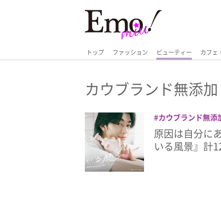
トップ
ファッション
ビューティー
カフェ
カウブランド無添加
カウブランド無添
要人
牛乳石鹸
美
原因は自分に
いる風景』計1