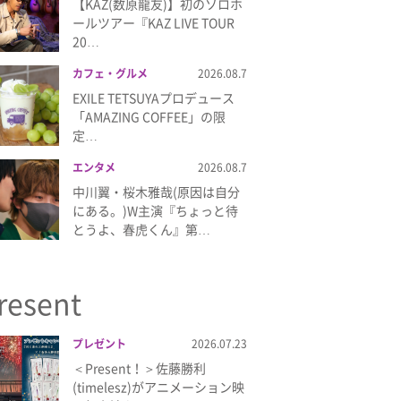
【KAZ(数原龍友)】初のソロホ
ールツアー『KAZ LIVE TOUR
20…
カフェ・グルメ
2026.08.7
EXILE TETSUYAプロデュース
「AMAZING COFFEE」の限
定…
エンタメ
2026.08.7
中川翼・桜木雅哉(原因は自分
にある。)W主演『ちょっと待
とうよ、春虎くん』第…
resent
プレゼント
2026.07.23
＜Present！＞佐藤勝利
(timelesz)がアニメーション映