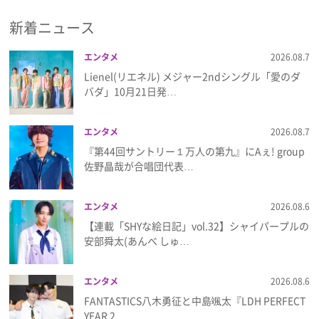
新着ニュース
プレゼント
エンタメ
2026.08.7
インタビュー
Lienel(リエネル) メジャー2ndシングル「愛のダ
バダ」10月21日発…
フィルム
エンタメ
2026.08.7
『第44回サントリー１万人の第九』にAぇ! group
Emoメン
佐野晶哉が合唱団代表…
ランキング
エンタメ
2026.08.6
【連載「SHYな絵日記」vol.32】シャイパープルの
安部舜太(あんべ しゅ…
Emo!miuとは？
エンタメ
2026.08.6
免責事項
FANTASTICS八木勇征と中島颯太『LDH PERFECT
YEAR 2…