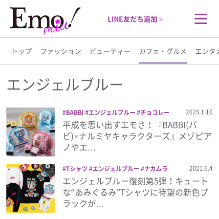
LINE友だち追加 >
トップ
ファッション
ビューティー
カフェ・グルメ
エンタ
トップ
エンジェルブルー
ファッション
2025.1.10
BABBI
エンジェルブルー
チョコレー
ト
デイジーラヴァーズ
ナルミヤ
ナル
平成を思い出すエモさ！『BABBI(バ
ビューティー
ミヤキャラクターズ
バレンタイン
ポン
ビ)×ナルミヤキャラクターズ』メゾピア
ポネット
メゾピアノ
ノやエ…
カフェ・グルメ
2021.6.4
Tシャツ
エンジェルブルー
ナカムラ
くん
靴下
エンジェルブルー復刻第5弾！キュート
エンタメ
な“あみぐるみ”Tシャツに待望の新色ブ
ラックが…
ライフスタイル