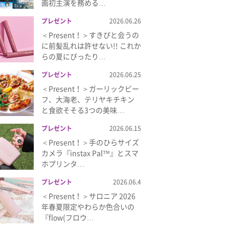
画初主演を務める…
プレゼント
2026.06.26
＜Present！＞すきぴと会うの
に前髪乱れは許せない!! これか
らの夏にぴったり…
プレゼント
2026.06.25
＜Present！＞ガーリックビー
フ、大海老、テリヤキチキン
と食欲そそる3つの美味…
プレゼント
2026.06.15
＜Present！＞手のひらサイズ
カメラ『instax Pal™』とスマ
ホプリンタ…
プレゼント
2026.06.4
＜Present！＞サロニア 2026
年春夏限定やわらか色合いの
『flow(フロウ…