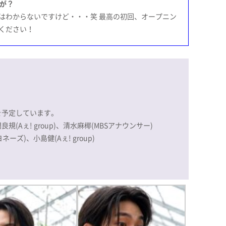
たが？
はわからないですけど・・・笑 最高の初回、オープニン
ください！
度を予定しています。
(Aぇ! group)、清水麻椰(MBSアナウンサー)
ズ)、小島健(Aぇ! group)