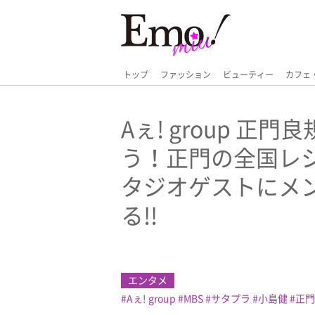
トップ
ファッション
ビューティー
カフェ
Aぇ! group 
う！正門の全国レ
タジオゲストにメ
る!!
エンタメ
Aぇ! group
MBS
サタプラ
小島健
正門