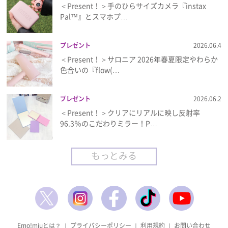
＜Present！＞手のひらサイズカメラ『instax
Pal™』とスマホプ…
プレゼント
2026.06.4
＜Present！＞サロニア 2026年春夏限定やわらか
色合いの『flow(…
プレゼント
2026.06.2
＜Present！＞クリアにリアルに映し反射率
96.3％のこだわりミラー！P…
もっとみる
Emo!miuとは？
｜
プライバシーポリシー
｜
利用規約
｜
お問い合わせ