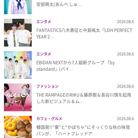
安部舜太(あんべ しゅ…
プレゼント
エンタメ
2026.08.6
インタビュー
FANTASTICS八木勇征と中島颯太『LDH PERFECT
YEAR 2…
フィルム
エンタメ
2026.08.6
EBiDAN NEXTから7⼈組新グループ 「by
standard」(バイ…
Emoメン
ランキング
ファッション
2026.08.6
THE RAMPAGEのRIKU＆藤原樹＆長谷川慎を起用
した新ビジュアル＆ム…
Emo!miuとは？
カフェ・グルメ
2026.08.6
韓国発!!“栗”と“かぼちゃ”にそっくりな秋の味覚
免責事項
パンが、「ハートブレッドア…