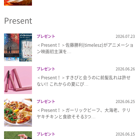
プライバシーポリシー
Present
利用規約
お問い合わせ
プレゼント
2026.07.23
＜Present！＞佐藤勝利(timelesz)がアニメーショ
ン映画初主演を…
プレゼント
2026.06.26
＜Present！＞すきぴと会うのに前髪乱れは許せ
ない!! これからの夏にぴ…
プレゼント
2026.06.25
＜Present！＞ガーリックビーフ、大海老、テリ
ヤキチキンと食欲そそる3つ…
プレゼント
2026.06.15