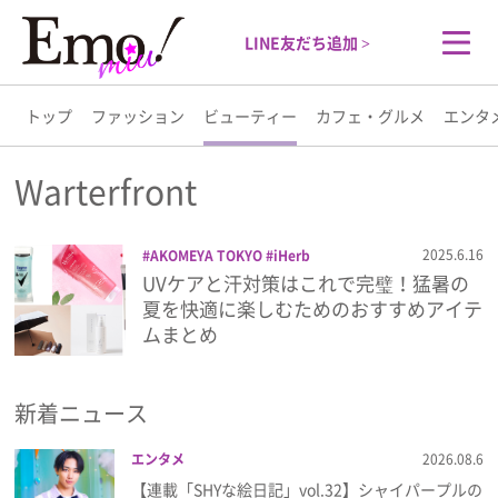
LINE友だち追加 >
トップ
ファッション
ビューティー
カフェ・グルメ
エンタ
トップ
Warterfront
ファッション
2025.6.16
AKOMEYA TOKYO
iHerb
Warterfront
オールインワン
コスメ
UVケアと汗対策はこれで完璧！猛暑の
ビューティー
ゴリラクリニック
スキンケア
ボディ
夏を快適に楽しむためのおすすめアイテ
ウォッシュ
メルヴィータ
日傘
日焼け
ムまとめ
止め
カフェ・グルメ
新着ニュース
エンタメ
エンタメ
2026.08.6
ライフスタイル
【連載「SHYな絵日記」vol.32】シャイパープルの