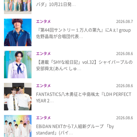
バダ」10月21日発…
プレゼント
エンタメ
2026.08.7
インタビュー
『第44回サントリー１万人の第九』にAぇ! group
佐野晶哉が合唱団代表…
フィルム
エンタメ
2026.08.6
【連載「SHYな絵日記」vol.32】シャイパープルの
安部舜太(あんべ しゅ…
Emoメン
ランキング
エンタメ
2026.08.6
FANTASTICS八木勇征と中島颯太『LDH PERFECT
YEAR 2…
Emo!miuとは？
エンタメ
2026.08.6
EBiDAN NEXTから7⼈組新グループ 「by
免責事項
standard」(バイ…