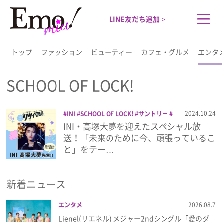
LINE友だち追加 >
トップ
ファッション
ビューティー
カフェ・グルメ
エンタ
トップ
SCHOOL OF LOCK!
ファッション
2024.10.24
INI
SCHOOL OF LOCK!
サントリー
ラジオ
小森隼
高塚大夢
INI・高塚大夢を迎えたスペシャル放
ビューティー
送！「未来のために今、頑張っているこ
と」をテー…
カフェ・グルメ
新着ニュース
エンタメ
エンタメ
2026.08.7
ライフスタイル
Lienel(リエネル) メジャー2ndシングル「愛のダ