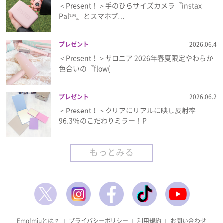
＜Present！＞手のひらサイズカメラ『instax
Pal™』とスマホプ…
プレゼント
2026.06.4
＜Present！＞サロニア 2026年春夏限定やわらか
色合いの『flow(…
プレゼント
2026.06.2
＜Present！＞クリアにリアルに映し反射率
96.3％のこだわりミラー！P…
もっとみる
Emo!miuとは？
｜
プライバシーポリシー
｜
利用規約
｜
お問い合わせ