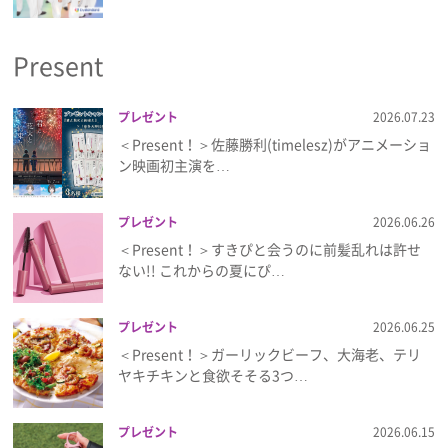
プライバシーポリシー
Present
利用規約
お問い合わせ
プレゼント
2026.07.23
＜Present！＞佐藤勝利(timelesz)がアニメーショ
ン映画初主演を…
プレゼント
2026.06.26
＜Present！＞すきぴと会うのに前髪乱れは許せ
ない!! これからの夏にぴ…
プレゼント
2026.06.25
＜Present！＞ガーリックビーフ、大海老、テリ
ヤキチキンと食欲そそる3つ…
プレゼント
2026.06.15