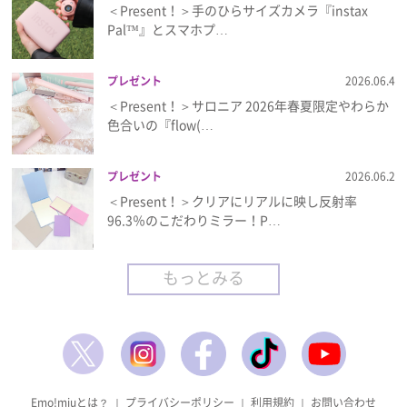
＜Present！＞手のひらサイズカメラ『instax
Pal™』とスマホプ…
プレゼント
2026.06.4
＜Present！＞サロニア 2026年春夏限定やわらか
色合いの『flow(…
プレゼント
2026.06.2
＜Present！＞クリアにリアルに映し反射率
96.3％のこだわりミラー！P…
もっとみる
Emo!miuとは？
｜
プライバシーポリシー
｜
利用規約
｜
お問い合わせ