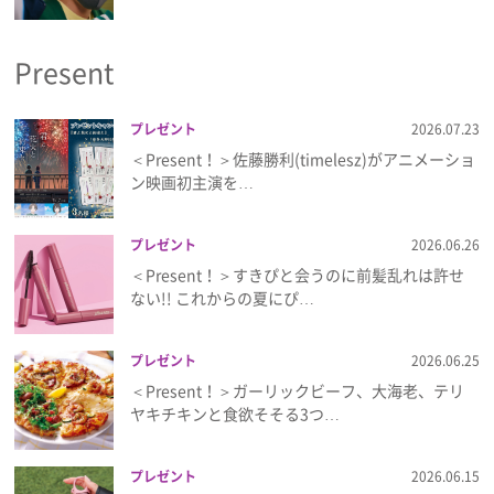
プライバシーポリシー
Present
利用規約
お問い合わせ
プレゼント
2026.07.23
＜Present！＞佐藤勝利(timelesz)がアニメーショ
ン映画初主演を…
プレゼント
2026.06.26
＜Present！＞すきぴと会うのに前髪乱れは許せ
ない!! これからの夏にぴ…
プレゼント
2026.06.25
＜Present！＞ガーリックビーフ、大海老、テリ
ヤキチキンと食欲そそる3つ…
プレゼント
2026.06.15