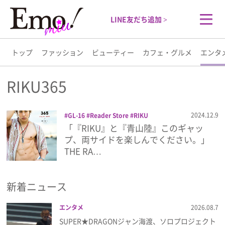
LINE友だち追加 >
トップ
ファッション
ビューティー
カフェ・グルメ
エンタ
トップ
RIKU365
ファッション
2024.12.9
GL-16
Reader Store
RIKU
RIKU365
THE RAMPAGE from EXILE
「『RIKU』と『青山陸』このギャッ
ビューティー
TRIBE
楽天
プ、両サイドを楽しんでください。」
THE RA…
カフェ・グルメ
新着ニュース
エンタメ
エンタメ
2026.08.7
ライフスタイル
SUPER★DRAGONジャン海渡、ソロプロジェクト