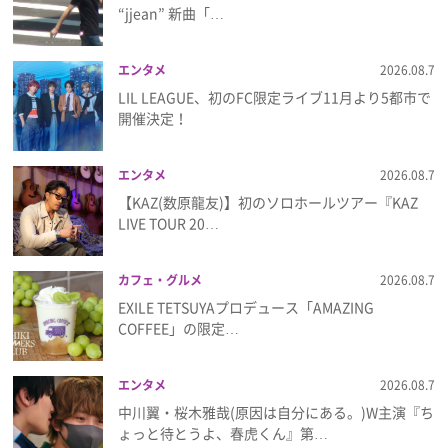
“jjean” 新曲「…
プレゼント
エンタメ
2026.08.7
インタビュー
LIL LEAGUE、初のFC限定ライブ11月より5都市で
開催決定！
フィルム
エンタメ
2026.08.7
【KAZ(数原龍友)】初のソロホールツアー『KAZ
LIVE TOUR 20…
Emoメン
ランキング
カフェ・グルメ
2026.08.7
EXILE TETSUYAプロデュース「AMAZING
COFFEE」の限定…
Emo!miuとは？
エンタメ
2026.08.7
中川翼・桜木雅哉(原因は自分にある。)W主演『ち
免責事項
ょっと待とうよ、春虎くん』第…