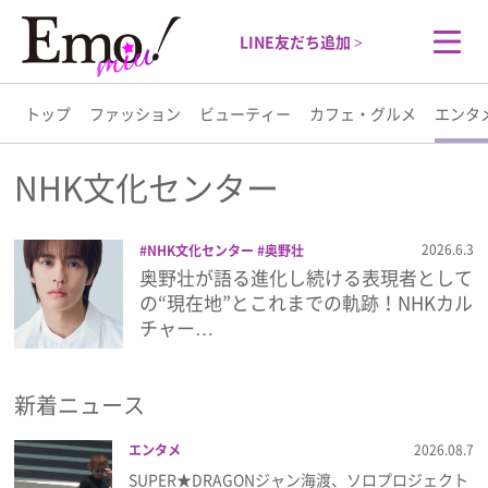
LINE友だち追加 >
トップ
ファッション
ビューティー
カフェ・グルメ
エンタ
トップ
NHK文化センター
ファッション
2026.6.3
NHK文化センター
奥野壮
奥野壮が語る進化し続ける表現者として
ビューティー
の“現在地”とこれまでの軌跡！NHKカル
チャー…
カフェ・グルメ
新着ニュース
エンタメ
エンタメ
2026.08.7
ライフスタイル
SUPER★DRAGONジャン海渡、ソロプロジェクト