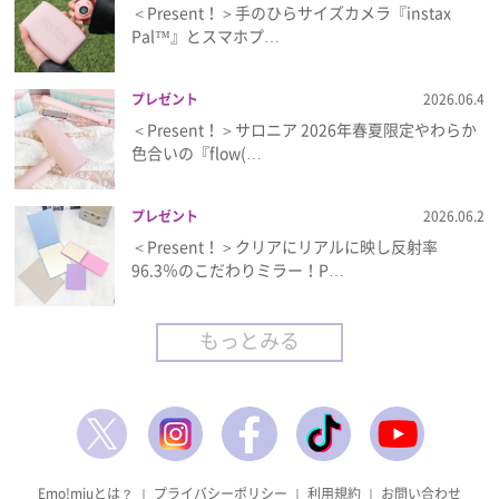
＜Present！＞手のひらサイズカメラ『instax
Pal™』とスマホプ…
プレゼント
2026.06.4
＜Present！＞サロニア 2026年春夏限定やわらか
色合いの『flow(…
プレゼント
2026.06.2
＜Present！＞クリアにリアルに映し反射率
96.3％のこだわりミラー！P…
もっとみる
Emo!miuとは？
｜
プライバシーポリシー
｜
利用規約
｜
お問い合わせ