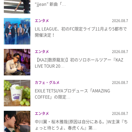
“jjean” 新曲「…
プレゼント
エンタメ
2026.08.7
インタビュー
LIL LEAGUE、初のFC限定ライブ11月より5都市で
開催決定！
フィルム
エンタメ
2026.08.7
【KAZ(数原龍友)】初のソロホールツアー『KAZ
LIVE TOUR 20…
Emoメン
ランキング
カフェ・グルメ
2026.08.7
EXILE TETSUYAプロデュース「AMAZING
COFFEE」の限定…
Emo!miuとは？
エンタメ
2026.08.7
中川翼・桜木雅哉(原因は自分にある。)W主演『ち
免責事項
ょっと待とうよ、春虎くん』第…